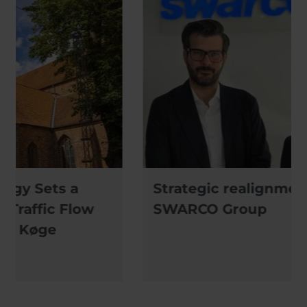
Strategic realignment of the
SWARCO Group
N