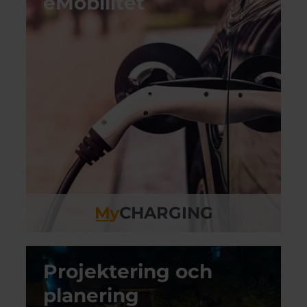
eMobilitet
M
y
CHARGING
Projektering och
planering