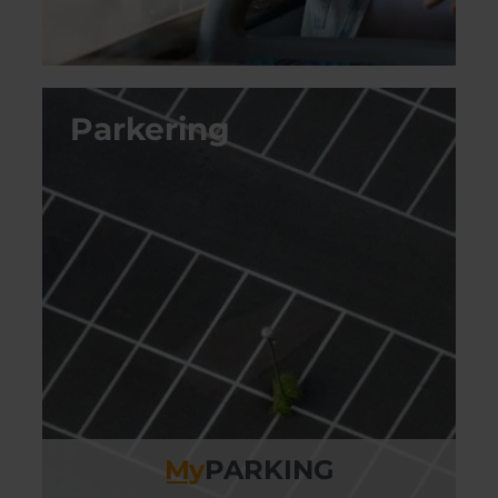
Parkering
M
y
PARKING