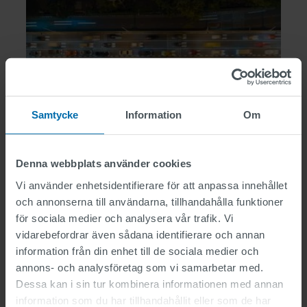
Samtycke
Information
Om
Denna webbplats använder cookies
Vi använder enhetsidentifierare för att anpassa innehållet
och annonserna till användarna, tillhandahålla funktioner
för sociala medier och analysera vår trafik. Vi
Annan programvara
vidarebefordrar även sådana identifierare och annan
information från din enhet till de sociala medier och
annons- och analysföretag som vi samarbetar med.
Dessa kan i sin tur kombinera informationen med annan
information som du har tillhandahållit eller som de har