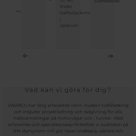
tunnelbanelinje
Öst
ikerade
lindra
för
orvägsavsnitt
trafikstockning
per
i
ori
centrum
på
Sy
Air
Nästa
Vad kan vi göra för dig?
SWARCO har lång erfarenhet inom modern trafikledning
och erbjuder projektledning och rådgivning för alla
trafikutmaningar på motorvägar och i tunnlar. Med
erfarenhet och specialkunskap förbättrar vi kvaliteten på
ditt styrsystem och gör resan snabbare, säkrare och