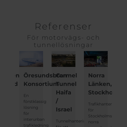
Referenser
För motorvägs- och
tunnellösningar
nchen,
Öresundsbron
Carmel
Norra
V
skland
Konsortium
Tunnel
Länken,
fö
Haifa
Stockholm
D
tera
En
/
U
iken
förstklassig
Trafikhantering
n
lösning
Israel
för
Bri
för
Stockholms
skä
lands
interurban
Tunnelhantering
norra
gjo
t
trafikledning
för att