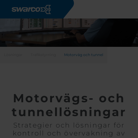
Hoppa till huvudinnehåll
Lösningar
Trafikstyrning
Motorväg och tunnel
Motorvägs- och
tunnellösningar
Strategier och lösningar för
kontroll och övervakning av