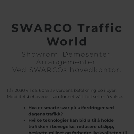
Belgium
Bulgaria
Svensk
Dansk
Chile
Czech Republic
Român
Finland
France
Nederl
Suomi
SWARCO Traffic
Germany
Greece
Magyar
Iceland
Italy
Čeština
World
Español
Jamaica
Latvia
Moldavia
Netherlands
Showrom. Demosenter.
Norway
Romania
Arrangementer.
Slovenia
Spain
Ved SWARCOs hovedkontor.
Switzerland
Turkey
Kosovo
Ukraine
I år 2030 vil ca. 60 % av verdens befolkning bo i byer.
Mobilitetsbehovene i samfunnet vårt fortsetter å vokse.
United States of
Other Europe
America
Hva er smarte svar på utfordringer ved
Rest of the
dagens trafikk?
world
Hvilke teknologier kan bidra til å holde
trafikken i bevegelse, redusere utslipp,
beskytte miljøet og forbedre livskvaliteten til