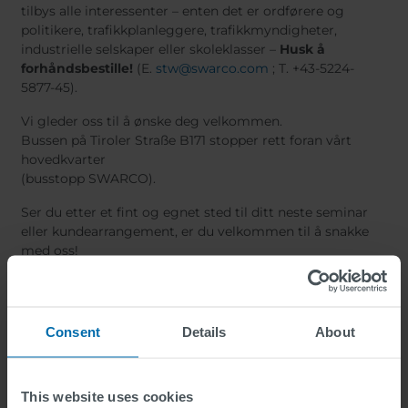
tilbys alle interessenter – enten det er ordførere og
politikere, trafikkplanleggere, trafikkmyndigheter,
industrielle selskaper eller skoleklasser –
Husk å
forhåndsbestille!
(E.
stw@swarco.com
; T. +43-5224-
5877-45).
Vi gleder oss til å ønske deg velkommen.
Bussen på Tiroler Straße B171 stopper rett foran vårt
hovedkvarter
(busstopp SWARCO).
Ser du etter et fint og egnet sted til ditt neste seminar
eller kundearrangement, er du velkommen til å snakke
med oss!
Ser deg snart i SWARCO TRAFFIC WORLD!
Consent
Details
About
This website uses cookies