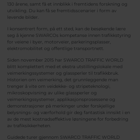
130 årene, samt få et innblikk i fremtidens forskning og
utvikling. Du kan få se fremtidsscenarier i form av
levende bilder.
I konsentrert form, på ett sted, kan de besøkende lære
seg å kjenne SWARCOs kompetanse innen trafikkstyring
for veiene i byer, motorveier, parkeringsplasser,
elektromobilitet og offentlige transportnett.
Siden november 2015 har SWARCO TRAFFIC WORLD
blitt komplettert med et ekstra utstillingslokale med
veimerkingssystemer og glassperler til trafikkbruk.
Historien om veimerking, det grunnleggende man
trenger å vite om veidekke- og stripeteknologi,
mikroskopvisning av ulike glassperler og
veimerkingssystemer, applikasjonsprosessene og
demonstrasjoner på merkinger under forskjellige
belysnings- og værforhold gir deg fantastisk innsikt i en
av de mest kostnadseffektive løsningene for forbedring
av trafiksikkerheten.
Guidede turer gjennom SWARCO TRAFFIC WORLD