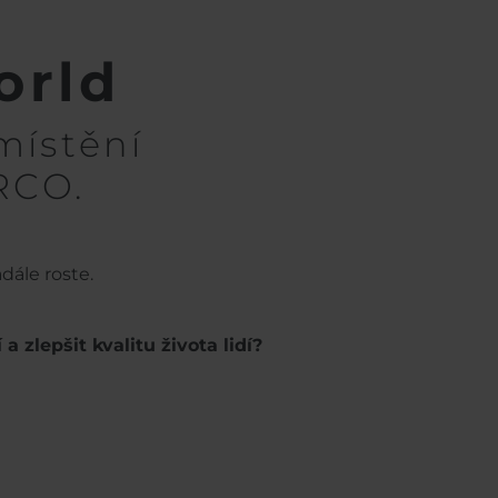
orld
místění
RCO.
dále roste.
 zlepšit kvalitu života lidí?