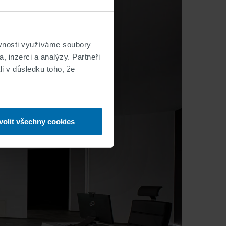
ěvnosti využíváme soubory
, inzerci a analýzy. Partneři
li v důsledku toho, že
volit všechny cookies