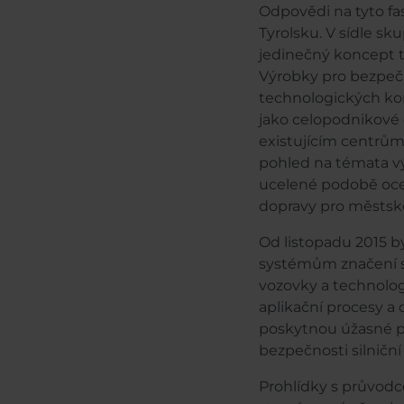
Odpovědi na tyto f
Tyrolsku. V sídle s
jedinečný koncept t
Výrobky pro bezpečn
technologických ko
jako celopodnikové 
existujícím centrům 
pohled na témata vý
ucelené podobě oce
dopravy pro městskou
Od listopadu 2015 
systémům značení sil
vozovky a technologi
aplikační procesy 
poskytnou úžasné po
bezpečnosti silniční
Prohlídky s průvo