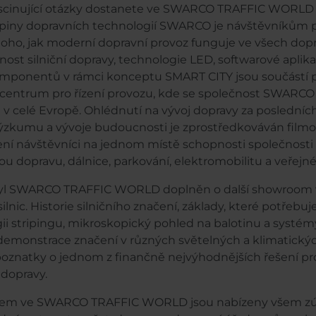
ascinující otázky dostanete ve SWARCO TRAFFIC WORLD
kupiny dopravních technologií SWARCO je návštěvníkům
oho, jak moderní dopravní provoz funguje ve všech dop
ost silniční dopravy, technologie LED, softwarové aplika
mponentů v rámci konceptu SMART CITY jsou součástí p
centrum pro řízení provozu, kde se společnost SWARCO 
v celé Evropě. Ohlédnutí na vývoj dopravy za posledních 
zkumu a vývoje budoucnosti je zprostředkováván filmov
ní návštěvníci na jednom místě schopnosti společnosti
 dopravu, dálnice, parkování, elektromobilitu a veřejné 
byl SWARCO TRAFFIC WORLD doplněn o další showroom 
nic. Historie silničního značení, základy, které potřebu
i stripingu, mikroskopický pohled na balotinu a systémy 
a demonstrace značení v různých světelných a klimatic
znatky o jednom z finančně nejvýhodnějších řešení pro
 dopravy.
dcem ve SWARCO TRAFFIC WORLD jsou nabízeny všem 