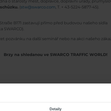
jedná o starosty měst, dopravce, dopravní úřady, průmysl
 schůzku.
(
stw@swarco.com
, T. + 43-5224-5877-45).
 Straße B171 zastavují přímo před budovou našeho sídla
ka SWARCO).
t pozvánku na další seminář nebo na akci našeho zákaz
Brzy na shledanou ve SWARCO TRAFFIC WORLD!
y z SWARCO TRAFFIC 
Detaily