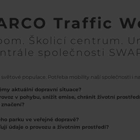
RCO Traffic W
om. Školicí centrum. U
entrále společnosti SWA
větové populace. Potřeba mobility naší společnosti i na
émy aktuální dopravní situace?
voz v pohybu, snížit emise, chránit životní prostředí a
í značení?
ého parku ve veřejné dopravě?
ují údaje o provozu a životním prostředí?