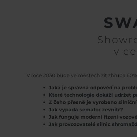
SWA
Showro
v c
V roce 2030 bude ve městech žít zhruba 60% s
Jaká je správná odpověď na probl
Které technologie dokáží udržet pro
Z čeho přesně je vyrobeno silničn
Jak vypadá semafor zevnitř?
Jak funguje moderní řízení vozov
Jak provozovatelé silnic shromažď