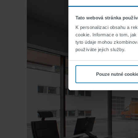
Tato webová stránka použív
K personalizaci obsahu a re
cookie. Informace o tom, jak
tyto údaje mohou zkombinovat
používáte jejich služby.
Pouze nutné cooki