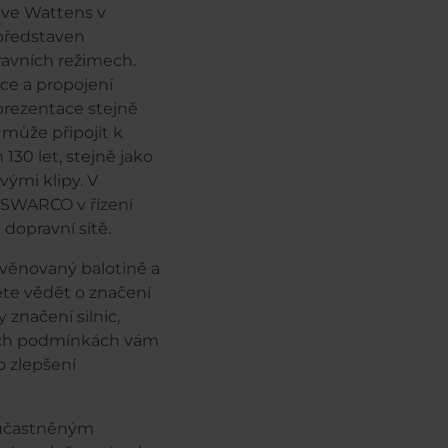
 ve Wattens v
 představen
ravních režimech.
ce a propojení
rezentace stejně
může připojit k
130 let, stejně jako
ými klipy. V
 SWARCO v řízení
dopravní sítě.
věnovaný balotině a
jete vědět o značení
značení silnic,
kých podmínkách vám
 zlepšení
zúčastněným