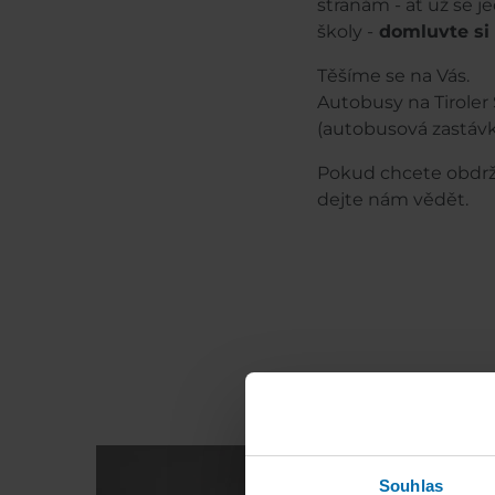
stranám - ať už se 
školy -
domluvte si
Těšíme se na Vás.
Autobusy na Tiroler
(autobusová zastáv
Pokud chcete obdrže
dejte nám vědět.
Dojm
Souhlas