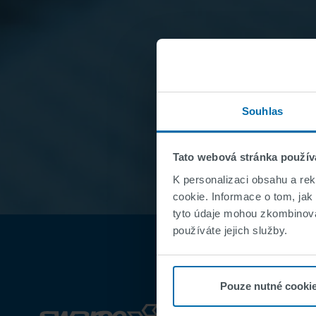
Souhlas
Tato webová stránka použív
K personalizaci obsahu a re
cookie. Informace o tom, jak
tyto údaje mohou zkombinovat
používáte jejich služby.
Pouze nutné cooki