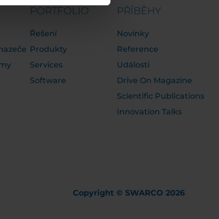
PORTFOLIO
PŘÍBĚHY
Řešení
Novinky
chazeče
Produkty
Reference
emy
Services
Události
Software
Drive On Magazine
Scientific Publications
Innovation Talks
Copyright © SWARCO 2026