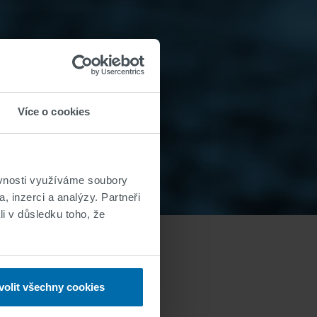
Více o cookies
ěvnosti využíváme soubory
, inzerci a analýzy. Partneři
li v důsledku toho, že
volit všechny cookies