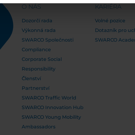
O NÁS
KARIÉRA
Dozorčí rada
Volné pozice
Výkonná rada
Dotazník pro u
SWARCO Společnosti
SWARCO Acad
Compliance
Corporate Social
Responsibility
Členství
Partnerství
SWARCO Traffic World
SWARCO Innovation Hub
SWARCO Young Mobility
Ambassadors