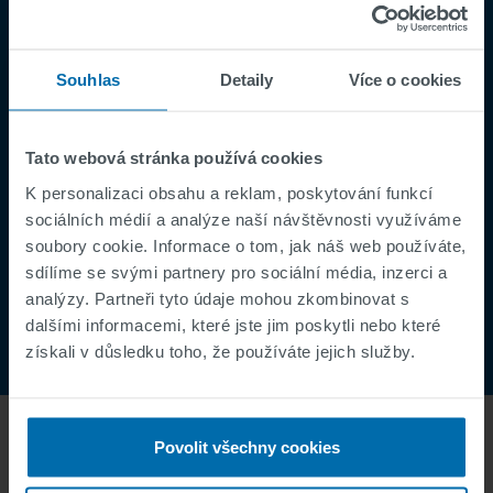
Ochrana osobních údajů
Supplier Registration
Souhlas
Detaily
Více o cookies
Cookies
Incident Report
Tato webová stránka používá cookies
Speak Up Channel
K personalizaci obsahu a reklam, poskytování funkcí
Kontakt
sociálních médií a analýze naší návštěvnosti využíváme
Oder Tracking
soubory cookie. Informace o tom, jak náš web používáte,
sdílíme se svými partnery pro sociální média, inzerci a
analýzy. Partneři tyto údaje mohou zkombinovat s
dalšími informacemi, které jste jim poskytli nebo které
získali v důsledku toho, že používáte jejich služby.
Povolit všechny cookies
O NÁS