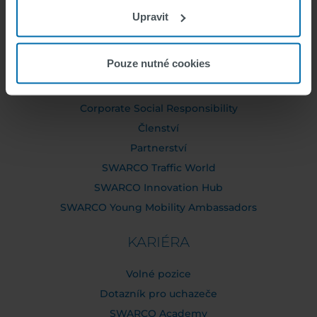
Upravit
Dozorčí rada
Výkonná rada
Pouze nutné cookies
SWARCO Společnosti
Compliance
Corporate Social Responsibility
Členství
Partnerství
SWARCO Traffic World
SWARCO Innovation Hub
SWARCO Young Mobility Ambassadors
KARIÉRA
Volné pozice
Dotazník pro uchazeče
SWARCO Academy