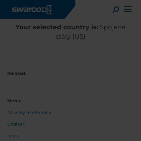
Přejít k hlavnímu obsahu
Toggle
Your selected country is:
Spojené
státy (US)
Related:
Menu:
Novinky a reference
Choose your country:
Choose 
Africa
Albania
Události
English
Austria
Armenia
o nás
Deutsc