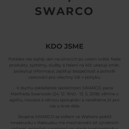
Belgium
Bulgaria
Svensk
Dansk
SWARCO
Chile
Czech Republic
Norweg
Finland
France
Român
Nederl
Germany
Greece
Suomi
Iceland
Italy
Françai
Magyar
Jamaica
Latvia
Español
KDO JSME
Moldavia
Netherlands
Norway
Romania
Potkáte nás každý den na silnicích po celém světě. Naše
Slovenia
Spain
produkty, systémy, služby a řešení na klíč ukazují směr,
poskytují informace, zajišťují bezpečnost a pohodlí
Switzerland
Turkey
cestování pro všechny lidi v pohybu.
Kosovo
Ukraine
V duchu zakladatele společnosti SWARCO, pana
United States of
Other Europe
Manfreda Swarovski (24. 12. 1940 - 13. 5. 2018) věříme v
agilitu, inovace a věrnou spolupráci a neváháme jít pro
America
vás o krok dále.
Rest of the
world
Skupina SWARCO se sídlem ve Wattens poblíž
Innsbrucku v Rakousku má mezinárodní síť výrobních
zařízení, poboček a partnerů na všech kontinentech a