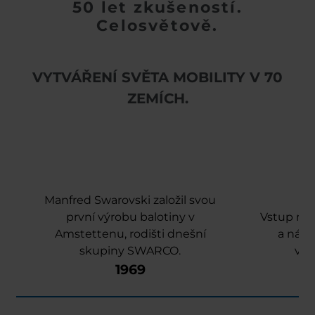
50 let zkušeností.
Celosvětově.
VYTVÁŘENÍ SVĚTA MOBILITY V 70
ZEMÍCH.
Manfred Swarovski založil svou
první výrobu balotiny v
Vstup na 
Amstettenu, rodišti dnešní
a násl
skupiny SWARCO.
výr
1969