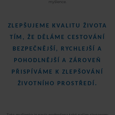
myšlence.
ZLEPŠUJEME KVALITU ŽIVOTA
TÍM, ŽE DĚLÁME CESTOVÁNÍ
BEZPEČNĚJŠÍ, RYCHLEJŠÍ A
POHODLNĚJŠÍ A ZÁROVEŇ
PŘISPÍVÁME
K ZLEPŠOVÁNÍ
ŽIVOTNÍHO PROSTŘEDÍ.
Tato myšlenka je navíc podpořena také naším sloganem: