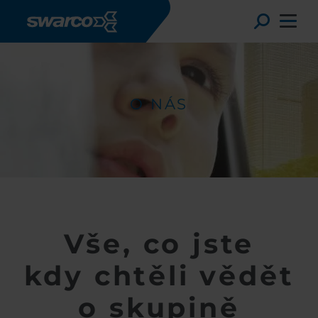
Přejít k hlavnímu obsahu
Toggle
O NÁS
Vše, co jste
Choose your country:
Choose 
kdy chtěli vědět
Africa
Albania
English
o skupině
Austria
Armenia
Deutsc