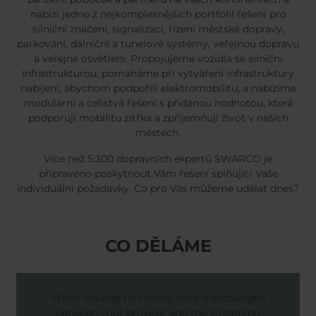
nabízí jedno z nejkomplexnějších portfolií řešení pro
silniční značení, signalizaci, řízení městské dopravy,
parkování, dálniční a tunelové systémy, veřejnou dopravu
a veřejné osvětlení. Propojujeme vozidla se silniční
infrastrukturou, pomáháme při vytváření infrastruktury
nabíjení, abychom podpořili elektromobilitu, a nabízíme
modulární a celistvá řešení s přidanou hodnotou, která
podporují mobilitu zítřka a zpříjemňují život v našich
městech.
Více než 5.300 dopravních expertů SWARCO je
připraveno poskytnout Vám řešení splňující Vaše
individuální požadavky. Co pro Vás můžeme udělat dnes?
CO DĚLÁME
When loading this video, data is exchanged
between your browser and the streaming