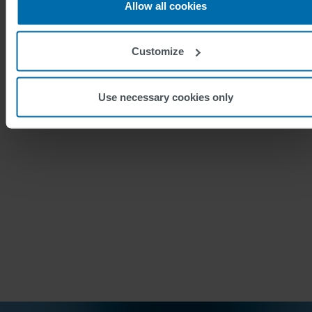
Allow all cookies
flåtestyrings- og
overvåkingssystem
Customize
Teknologi
FLASHNET og UTOPIA
Use necessary cookies only