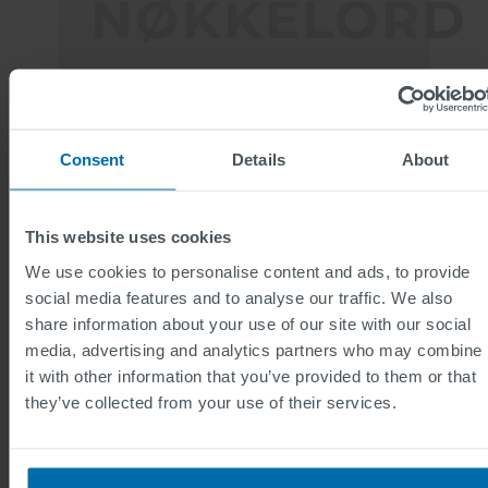
NØKKELORD
PROSJEKTVARIGHET
2011-2016
Consent
Details
About
UTFORDRINGEN
Implementere et
This website uses cookies
kollektivt
We use cookies to personalise content and ads, to provide
transportstyringssystem
social media features and to analyse our traffic. We also
som muliggjør sporing og
share information about your use of our site with our social
lokalisering av PT-
media, advertising and analytics partners who may combine
kjøretøy i sanntid
it with other information that you’ve provided to them or that
they’ve collected from your use of their services.
TJENESTER
Planlegging og
gjennomføring av et