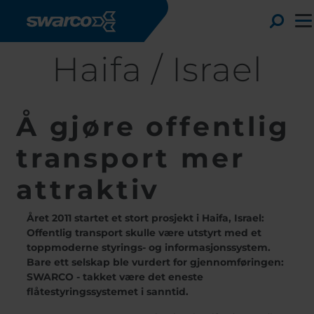
Skip to main content
Tog
Haifa / Israel
Å gjøre offentlig
transport mer
attraktiv
Året 2011 startet et stort prosjekt i Haifa, Israel:
Offentlig transport skulle være utstyrt med et
toppmoderne styrings- og informasjonssystem.
Choose your country:
C
Bare ett selskap ble vurdert for gjennomføringen:
Africa
Albania
SWARCO - takket være det eneste
E
flåtestyringssystemet i sanntid.
Austria
Armenia
D