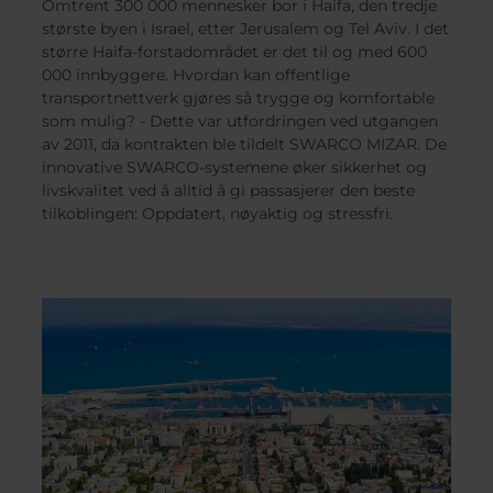
Belgium
Bulgaria
S
Omtrent 300 000 mennesker bor i Haifa, den tredje
største byen i Israel, etter Jerusalem og Tel Aviv. I det
Chile
Czech Re
større Haifa-forstadområdet er det til og med 600
Finland
France
N
000 innbyggere. Hvordan kan offentlige
Germany
Greece
transportnettverk gjøres så trygge og komfortable
Č
som mulig? - Dette var utfordringen ved utgangen
Iceland
Italy
E
av 2011, da kontrakten ble tildelt SWARCO MIZAR. De
Jamaica
Latvia
innovative SWARCO-systemene øker sikkerhet og
Moldavia
Netherla
livskvalitet ved å alltid å gi passasjerer den beste
tilkoblingen: Oppdatert, nøyaktig og stressfri.
Norway
Romania
Slovenia
Spain
Switzerland
Turkey
Kosovo
Ukraine
United States of
Other E
America
Rest of t
world