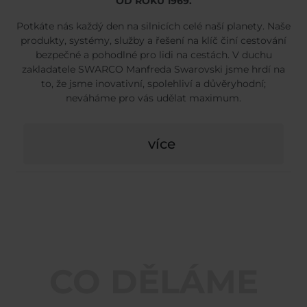
OD ROKU 1969.
Potkáte nás každý den na silnicích celé naší planety. Naše
produkty, systémy, služby a řešení na klíč činí cestování
bezpečné a pohodlné pro lidi na cestách. V duchu
zakladatele SWARCO Manfreda Swarovski jsme hrdí na
to, že jsme inovativní, spolehliví a důvěryhodní;
neváháme pro vás udělat maximum.
více
CO DĚLÁME