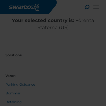
Hoppa till huvudinnehåll
Toggle
Your selected country is:
Förenta
Staterna (US)
Solutions:
Varor:
Parking Guidance
Choose your country:
Choose 
Africa
Albania
Bommar
English
Austria
Armenia
Betalning
Deutsc