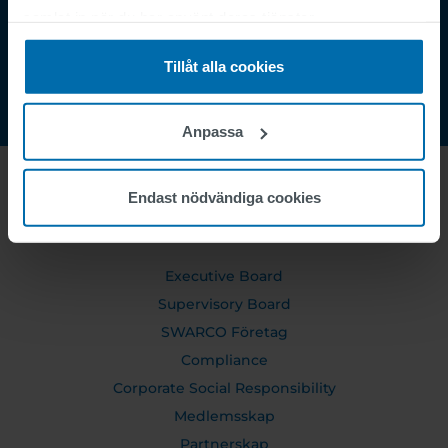
Order Tracking
samlat in när du har använt deras tjänster.
Tillåt alla cookies
Anpassa
Endast nödvändiga cookies
OM OSS
Executive Board
Supervisory Board
SWARCO Företag
Compliance
Corporate Social Responsibility
Medlemsskap
Partnerskap