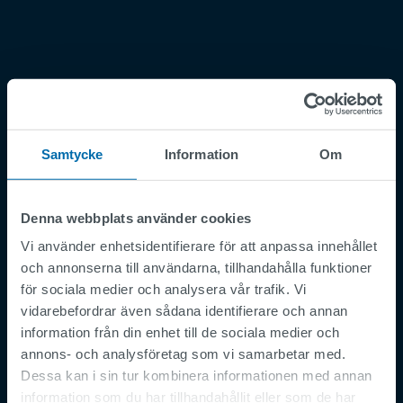
Samtycke
Information
Om
Footer
Regler och villkor
Imprint
Denna webbplats använder cookies
Privacy Policy
Vi använder enhetsidentifierare för att anpassa innehållet
Supplier Registration
och annonserna till användarna, tillhandahålla funktioner
för sociala medier och analysera vår trafik. Vi
Cookies
vidarebefordrar även sådana identifierare och annan
Security Incident Report
information från din enhet till de sociala medier och
Speak Up Channel
annons- och analysföretag som vi samarbetar med.
Dessa kan i sin tur kombinera informationen med annan
Kontakt
information som du har tillhandahållit eller som de har