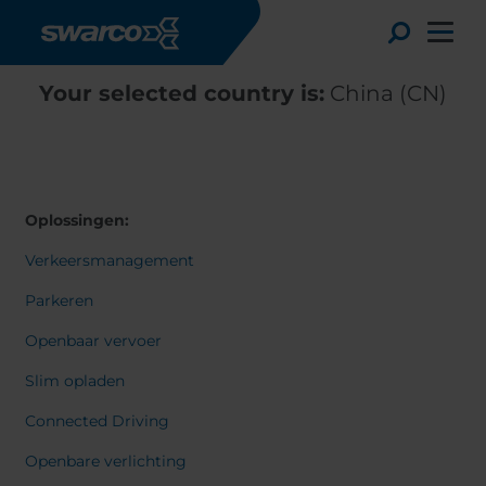
Overslaan en naar de inhoud gaan
Toggle
Your selected country is:
China (CN)
Oplossingen:
Verkeersmanagement
Parkeren
Openbaar vervoer
Slim opladen
Choose your country:
Choose 
Connected Driving
Africa
Albania
English
Austria
Armenia
Openbare verlichting
Deutsc