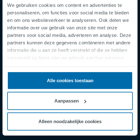
We gebruiken cookies om content en advertenties te
personaliseren, om functies voor social media te bieden
en om ons websiteverkeer te analyseren. Ook delen we
informatie over uw gebruik van onze site met onze
partners voor social media, adverteren en analyse. Deze
partners kunnen deze gegevens combineren met andere
Footer
informatie die u aan ze heeft verstrekt of die ze hebben
Terms & Conditions
verzameld op basis van uw gebruik van hun services.
Imprint
Privacy Policy
Cookies
Alle cookies toestaan
Security Incident Report
Speak Up Channel
Aanpassen
Contact
Order Tracking
Alleen noodzakelijke cookies