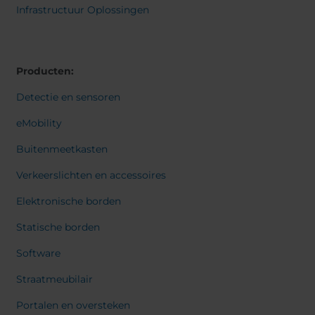
Belgium
Bulgaria
Svensk
Infrastructuur Oplossingen
Dansk
Chile
Czech Republic
Norweg
Finland
France
Italiano
Român
Germany
Greece
Suomi
Producten:
Iceland
Italy
Françai
Magyar
Detectie en sensoren
Jamaica
Latvia
Čeština
Moldavia
Netherlands
Español
eMobility
English
Norway
Romania
Buitenmeetkasten
Slovenia
Spain
Verkeerslichten en accessoires
Switzerland
Turkey
Kosovo
Ukraine
Elektronische borden
Statische borden
United States of
Other Europe
America
Software
Rest of the
world
Straatmeubilair
Portalen en oversteken