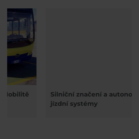
Silniční značení a autonomní
jízdní systémy
Da