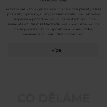
OD ROKU 1969.
Potkáte nás každý den na silnicích celé naší planety. Naše
produkty, systémy, služby a řešení na klíč činí cestování
bezpečné a pohodlné pro lidi na cestách. V duchu
zakladatele SWARCO Manfreda Swarovski jsme hrdí na
to, že jsme inovativní, spolehliví a důvěryhodní;
neváháme pro vás udělat maximum.
více
CO DĚLÁME