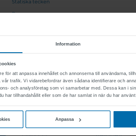
Statiska tecken
Programvara
Vägutrustning
PORTALINSTÄLLNINGAR OCH KONSOLER
Information
cookies
e för att anpassa innehållet och annonserna till användarna, tillh
vår trafik. Vi vidarebefordrar även sådana identifierare och anna
nnons- och analysföretag som vi samarbetar med. Dessa kan i sin
har tillhandahållit eller som de har samlat in när du har använt 
okies
Anpassa
OM OSS
KARRIÄR