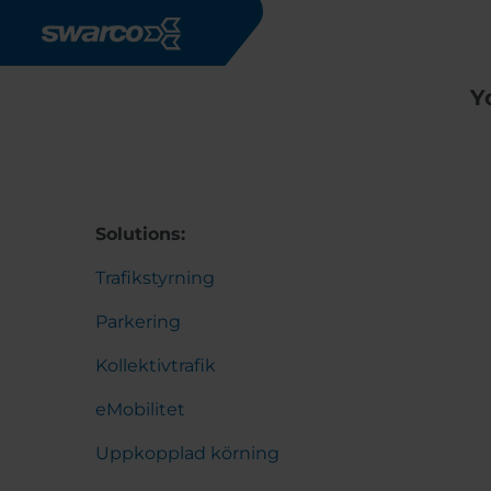
Hoppa till huvudinnehåll
Y
Solutions:
Trafikstyrning
Parkering
Kollektivtrafik
eMobilitet
Uppkopplad körning