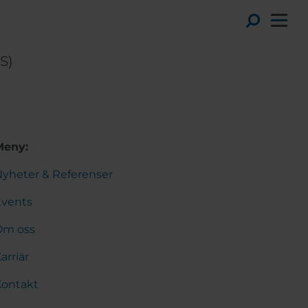
Toggl
S)
Meny:
yheter & Referenser
Events
Om oss
arriär
Kontakt