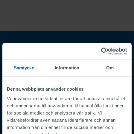
Samtycke
Information
Om
Denna webbplats använder cookies
Footer
Regler och villkor
Vi använder enhetsidentifierare för att anpassa innehållet
Imprint
och annonserna till användarna, tillhandahålla funktioner
Privacy Policy
för sociala medier och analysera vår trafik. Vi
vidarebefordrar även sådana identifierare och annan
Supplier Registration
information från din enhet till de sociala medier och
Cookies