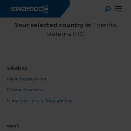
Hoppa till huvudinnehåll
Toggle
Your selected country is:
Förenta
Staterna (US)
Solutions:
Parkeringsstyrning
Parking Guidance
Markeringssystem för parkering
Choose your country:
Choose 
Africa
Albania
English
Austria
Armenia
Varor:
Deutsc