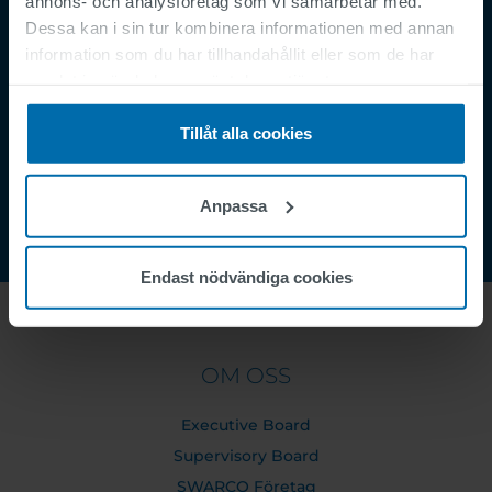
annons- och analysföretag som vi samarbetar med.
Security Incident Report
Dessa kan i sin tur kombinera informationen med annan
information som du har tillhandahållit eller som de har
Speak Up Channel
samlat in när du har använt deras tjänster.
Kontakt
Order Tracking
Tillåt alla cookies
Anpassa
Endast nödvändiga cookies
OM OSS
Executive Board
Supervisory Board
SWARCO Företag