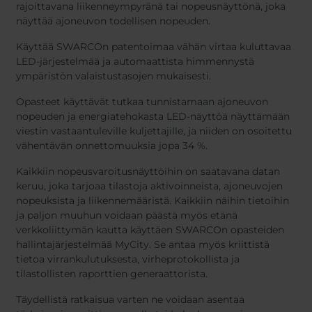
rajoittavana liikenneympyränä tai nopeusnäyttönä, joka
näyttää ajoneuvon todellisen nopeuden.
Käyttää SWARCOn patentoimaa vähän virtaa kuluttavaa
LED-järjestelmää ja automaattista himmennystä
ympäristön valaistustasojen mukaisesti.
Opasteet käyttävät tutkaa tunnistamaan ajoneuvon
nopeuden ja energiatehokasta LED-näyttöä näyttämään
viestin vastaantuleville kuljettajille, ja niiden on osoitettu
vähentävän onnettomuuksia jopa 34 %.
Kaikkiin nopeusvaroitusnäyttöihin on saatavana datan
keruu, joka tarjoaa tilastoja aktivoinneista, ajoneuvojen
nopeuksista ja liikennemääristä. Kaikkiin näihin tietoihin
ja paljon muuhun voidaan päästä myös etänä
verkkoliittymän kautta käyttäen SWARCOn opasteiden
hallintajärjestelmää MyCity. Se antaa myös kriittistä
tietoa virrankulutuksesta, virheprotokollista ja
tilastollisten raporttien generaattorista.
Täydellistä ratkaisua varten ne voidaan asentaa