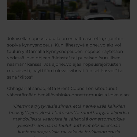
Jokaisella nopeustaululla on ennalta asetettu, sijaintiin
sopiva kynnysnopeus. Kun lähestyvä ajoneuvo aktivoi
taulun ylittämällä kynnysnopeuden, nopeus näytetään
yhdessä joko ohjeen "hidasta" tai punaisen "surullisen
naaman" kanssa. Jos ajoneuvo ajaa nopeusrajoitusten
mukaisesti, näyttöön tulevat vihreät "iloiset kasvot" tai
sana "kiitos".
Chhaganlal sanoo, että Brent Council on sitoutunut
vähentämään henkilövahinko-onnettomuuksia koko ajan:
"Olemme tyytyväisiä siihen, että hanke lisää kaikkien
tienkäyttäjien yleistä tietoisuutta moottoripyöräilijöiden
mahdollisista vaaroista ja vähentää onnettomuuksia
yleisesti. Jos nämä taulut auttavat ehkäisemään
kuolemantapauksia tai vakavia loukkaantumisia