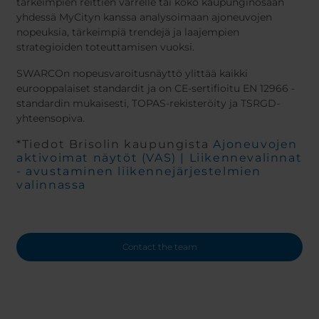
tärkeimpien reittien varrelle tai koko kaupunginosaan
yhdessä MyCityn kanssa analysoimaan ajoneuvojen
nopeuksia, tärkeimpiä trendejä ja laajempien
strategioiden toteuttamisen vuoksi.
SWARCOn nopeusvaroitusnäyttö ylittää kaikki
eurooppalaiset standardit ja on CE-sertifioitu EN 12966 -
standardin mukaisesti, TOPAS-rekisteröity ja TSRGD-
yhteensopiva.
*Tiedot Brisolin kaupungista
Ajoneuvojen
aktivoimat näytöt (VAS) | Liikennevalinnat
- avustaminen liikennejärjestelmien
valinnassa
Contact the team