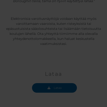
Boroughin teillä, tämä on hyvin käytettyä rahaa."
Elektronisia varoitusnäyttöjä voidaan käyttää myös
varoittamaan vaaroista, kuten risteyksistä tai
epäsuotuisista sääolosuhteista tai lisäämään tietoisuutta
koulujen lähellä. Ota yhteyttä tiimiimme alla olevalla
yhteydenottolomakkeella, kun haluat keskustella
vaatimuksistasi.
Lataa
Lataa