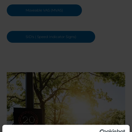
Moveable VAS (MVAS)
SID's ( Speed Indicator Signs)