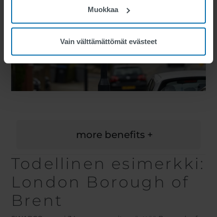
Muokkaa
Vain välttämättömät evästeet
more benefits +
Todellinen esimerkki:
London Borough of
Brent