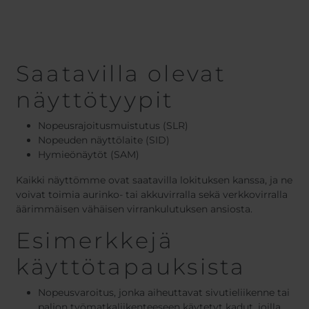
Saatavilla olevat
näyttötyypit
Nopeusrajoitusmuistutus (SLR)
Nopeuden näyttölaite (SID)
Hymieönäytöt (SAM)
Kaikki näyttömme ovat saatavilla lokituksen kanssa, ja ne
voivat toimia aurinko- tai akkuvirralla sekä verkkovirralla
äärimmäisen vähäisen virrankulutuksen ansiosta.
Esimerkkejä
käyttötapauksista
Nopeusvaroitus, jonka aiheuttavat sivutieliikenne tai
paljon työmatkaliikenteeseen käytetyt kadut, joilla