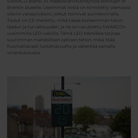
SWARCO asensi 34 nopeusvaroitusnäyttöä Borough of
Brentin alueelle. Useimmat niistä on kiinnitetty olemassa
oleviin valopylväisiin, jotkut toimivat aurinkovirralla.
Taulut on CE-merkitty, mikä takaa korkeimman tason
laadun ja turvallisuuden, ja ne on varustettu SWARCOn
uusimmilla LED-valoilla. Tämä LED-tekniikka tarjoaa
suurimman mahdollisen optisen tehon, mikä lisää
huomattavasti luotettavuutta ja vähentää samalla
virrankulutusta.