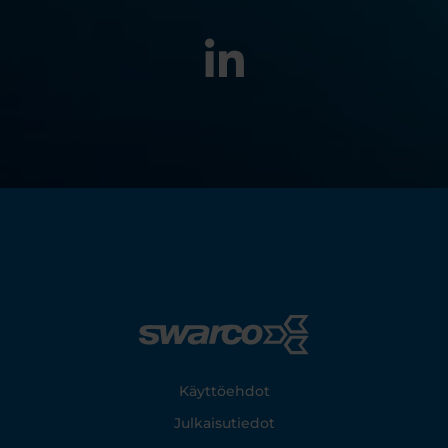
Footer
Käyttöehdot
Julkaisutiedot