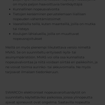
on myös paljon haavoittuvia tientkäyttäjiä
Kunnallinen nopeusvalvonta
Tietojen kerääminen perustelemaan liiallisen
nopeuden vähentämistoimet
Vaarallisilla teillä, kuten maanteillä, joilla on mutka
tai risteys
Koulujen lähialueilla, joilla on muuttuvat
nopeusrajoitukset
Meillä on myös pienempi liikutettava versio nimeltä
MVAS. Se on suunniteltu erityisesti kylä- tai
asuinympäristöön. MVAS voi olla osa kunnallista
nopeusvalvontaa ja niitä voidaan siirtää eri paikkoihin, ja
ne voivat toimia aurinko- tai akkuvoimalla. Ne myös
tarjoavat ilmaisen tiedonkeruun.
SWARCOn elektroniset nopeusvaroitusnäytöt on
suunniteltu käytettäviksi paikoissa, joissa ylinopeutta
ajavat ajoneuvot ovat ongelma. Saatavilla nopeutta