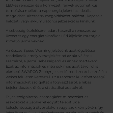
A SWARCO által kifejlesztett, alacsony teljesítményű
LED-es rendszer és a környezeti fények automatikus
tompítása mellett a napenergia jelenti az ideális
megoldást. Alternatív megoldásként hálózati, kapcsolt
hálózati vagy akkumulátoros jelzéseket is kínálunk.
A sebesség észlelésére radart használ a rendszer, az
üzenetet egy energiatakarékos LEd kijelzőn mutatja a
közelgő járműveknek.
Az összes Speed Warning jelzésünk adatrögzítésse
rendelkezik, amely visszajelzést ad az aktiválások
számáról, a jármű sebességéről és annak mértékéről.
Ezek az információk és még sok más adat távolról is
elérhető SWARCO Zephyr jelkezelő rendszerét használó a
webes felületen keresztül. Ez a rendszer kulcsfontosságú
információkat szolgáltat a fogyasztásról, a hibás
bejelentkezéskről és a statisztikai adatokról.
Teljes szolgáltatási csomagként mindezeket az
eszközöket a Zephyrrel együtt telepítjük a
kulcsfontosságú útvonalakon vagy azok környékén, így
lehetőség nyílik a járműsebesség, az aktuális trendek és