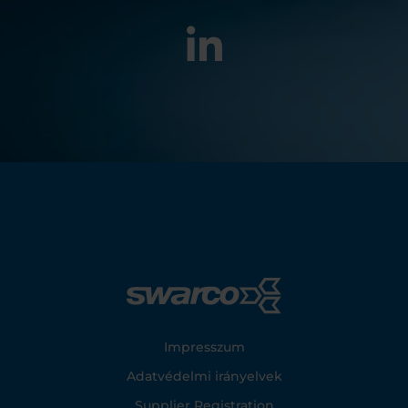
Footer
Impresszum
Adatvédelmi irányelvek
Supplier Registration