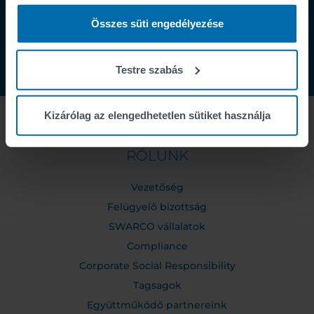
Összes süti engedélyezése
Testre szabás
Kizárólag az elengedhetetlen sütiket használja
RÓLUNK
Vezetőség
Felügyelő bizottság
SWARCO vállalatok
Compliance
Corporate Social Responsibility
Tagsagok
Együttműködő partnereink