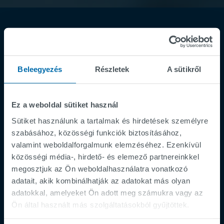
Beleegyezés
Részletek
A sütikről
Ez a weboldal sütiket használ
Footer
Impresszum
Sütiket használunk a tartalmak és hirdetések személyre
Adatvédelmi irányelvek
szabásához, közösségi funkciók biztosításához,
Supplier Registration
valamint weboldalforgalmunk elemzéséhez. Ezenkívül
közösségi média-, hirdető- és elemező partnereinkkel
Cookies
megosztjuk az Ön weboldalhasználatra vonatkozó
Security Incident Report
adatait, akik kombinálhatják az adatokat más olyan
Speak Up Channel
adatokkal, amelyeket Ön adott meg számukra vagy az
Ön által használt más szolgáltatásokból gyűjtöttek.
Contact
Order Tracking