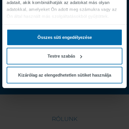
adatait, akik kombinálhatják az adatokat más olyan
Supplier Registration
adatokkal, amelyeket Ön adott meg számukra vagy az
Ön által használt más szolgáltatásokból gyűjtöttek.
Cookies
Security Incident Report
Speak Up Channel
Összes süti engedélyezése
Contact
Order Tracking
Testre szabás
Kizárólag az elengedhetetlen sütiket használja
RÓLUNK