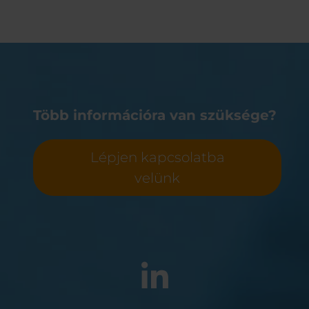
Belgium
Bulgaria
Român
Chile
Czech Republic
Finland
France
Germany
Greece
Iceland
Italy
Jamaica
Latvia
Több információra van szüksége?
Moldavia
Netherlands
Norway
Romania
Lépjen kapcsolatba
Slovenia
Spain
Switzerland
Turkey
velünk
Kosovo
Ukraine
United States of
Other Europe
America
Rest of the
world