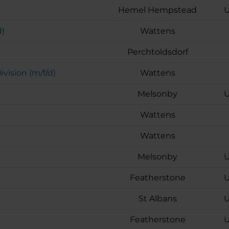
Hemel Hempstead
U
d)
Wattens
Perchtoldsdorf
ision (m/f/d)
Wattens
Melsonby
U
Wattens
Wattens
Melsonby
U
Featherstone
U
St Albans
U
Featherstone
U