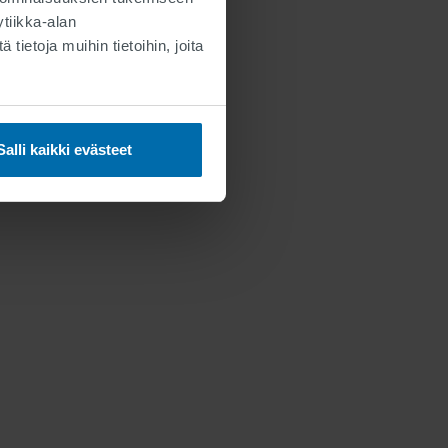
tiikka-alan
ässä ja nyt.
ietoja muihin tietoihin, joita
Salli kaikki evästeet