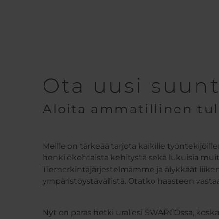
Ota uusi suun
Aloita ammatillinen tul
Meille on tärkeää tarjota kaikille työntekijöi
henkilökohtaista kehitystä sekä lukuisia mu
Tiemerkintäjärjestelmämme ja älykkäät liike
ympäristöystävällistä. Otatko haasteen vasta
Nyt on paras hetki urallesi SWARCOssa, koska g