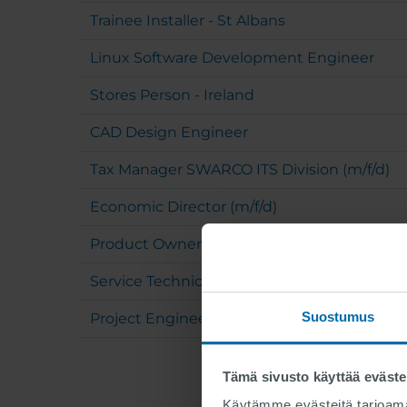
Trainee Installer - St Albans
Linux Software Development Engineer
Stores Person - Ireland
CAD Design Engineer
Tax Manager SWARCO ITS Division (m/f/d)
Economic Director (m/f/d)
Product Owner Traffic Domain (m/f/d)
Service Technician with Electrical Authorizat
Suostumus
Project Engineer (m/f/d)
Sivutus
Tämä sivusto käyttää eväste
Käytämme evästeitä tarjoama