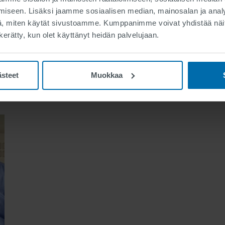
iseen. Lisäksi jaamme sosiaalisen median, mainosalan ja analy
a työtehtävää löydy? Lähetä meille avoin hakemuksesi. T
, miten käytät sivustoamme. Kumppanimme voivat yhdistää näitä t
n kerätty, kun olet käyttänyt heidän palvelujaan.
Urauutiset
ästeet
Muokkaa