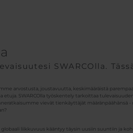
ta
evaisuutesi SWARCOlla. Tässä
llemme arvostusta, joustavuutta, keskimääräistä parempaa 
ita etuja. SWARCOlla työskentely tarkoittaa tulevaisuud
nneratkaisumme vievät tienkäyttäjät määränpäähänsä - ma
an?
lobaali liikkuvuus kääntyy täysin uusiin suuntiin ja kohti 