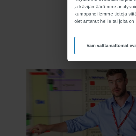
ja kävijämäärämme analysoim
Eikö sopiva
kumppaneillemme tietoja siitä
olet antanut heille tai joita o
Vain välttämättömät ev