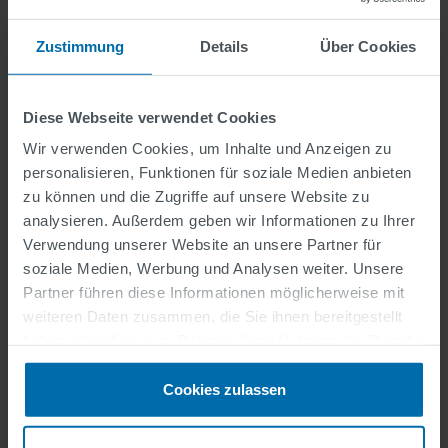
Zustimmung
Details
Über Cookies
Infos zur Bewerbung
Diese Webseite verwendet Cookies
Wir verwenden Cookies, um Inhalte und Anzeigen zu
SWARCO als Arbeitgeber
personalisieren, Funktionen für soziale Medien anbieten
zu können und die Zugriffe auf unsere Website zu
analysieren. Außerdem geben wir Informationen zu Ihrer
Verwendung unserer Website an unsere Partner für
SWARCO Niederlassungen | Weltweit
soziale Medien, Werbung und Analysen weiter. Unsere
Partner führen diese Informationen möglicherweise mit
weiteren Daten zusammen, die Sie ihnen bereitgestellt
haben oder die sie im Rahmen Ihrer Nutzung der Dienste
gesammelt haben.
#WeAreSWARCO
Cookies zulassen
Mehr über SWARCO als Arbeitgeber erfahren ...