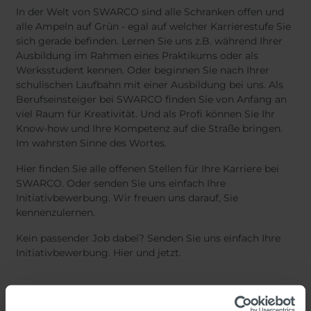
In der Welt von SWARCO sind alle Schranken offen und
alle Ampeln auf Grün - egal auf welcher Karrierestufe Sie
sich gerade befinden. Lernen Sie uns z.B. während Ihrer
Ausbildung im Rahmen eines Praktikums oder als
Werksstudent kennen. Oder beginnen Sie nach Ihrer
schulischen Laufbahn mit einer Ausbildung bei uns. Als
Berufseinsteiger bei SWARCO finden Sie von Anfang an
viel Raum für Kreativität. Und als Profi können Sie Ihr
Know-how und Ihre Kompetenz auf die Straße bringen.
Im wahrsten Sinne des Wortes.
Hier finden Sie alle offenen Stellen für Ihre Karriere bei
SWARCO. Oder senden Sie uns einfach Ihre
Initiativbewerbung. Wir freuen uns darauf, Sie
kennenzulernen.
Kein passender Job dabei? Senden Sie uns einfach Ihre
Initiativbewerbung. Hier und jetzt.
Initiativbewerbung