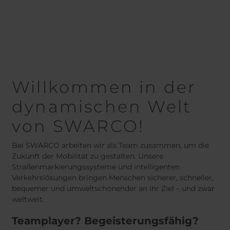
Belgium
Bulgaria
Dansk
Norweg
Chile
Czech Republic
Român
Finland
France
Nederl
Suomi
Germany
Greece
Françai
Iceland
Italy
Español
Jamaica
Latvia
Willkommen in der
Moldavia
Netherlands
dynamischen Welt
Norway
Romania
Slovenia
Spain
von SWARCO!
Switzerland
Turkey
Kosovo
Ukraine
Bei SWARCO arbeiten wir als Team zusammen, um die
Zukunft der Mobilität zu gestalten. Unsere
Straßenmarkierungssysteme und intelligenten
United States of
Other Europe
Verkehrslösungen bringen Menschen sicherer, schneller,
America
bequemer und umweltschonender an ihr Ziel – und zwar
Rest of the
weltweit.
world
Teamplayer? Begeisterungsfähig?