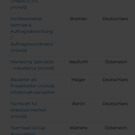
SWARCO ITS
(m/w/d)
Sachbearbeiter
Bremen
Deutschland
Vertrieb &
Auftragsabwicklung
/
Auftragskoordinator
(m/w/d)
Marketing Specialist
Neufurth
Österreich
- Indusferica (m/w/d)
Bauleiter als
Haiger
Deutschland
Projektleiter (m/w/d)
Infrastrukturprojekte
Fachkraft für
Berlin
Deutschland
Arbeitssicherheit
(m/w/d)
Teamlead Group
Wattens
Österreich
Accounting