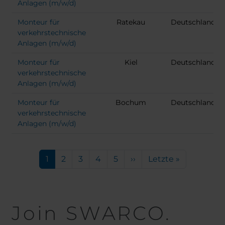
Anlagen (m/w/d)
Monteur für
Ratekau
Deutschland
verkehrstechnische
Anlagen (m/w/d)
Monteur für
Kiel
Deutschland
verkehrstechnische
Anlagen (m/w/d)
Monteur für
Bochum
Deutschland
verkehrstechnische
Anlagen (m/w/d)
Seitennummerierung
Aktuelle Seite
Seite
Seite
Seite
Seite
Nächste Seite
Letzte Seite
1
2
3
4
5
››
Letzte »
Join SWARCO.