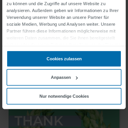
zu können und die Zugriffe auf unsere Website zu
analysieren. Außerdem geben wir Informationen zu Ihrer
Verwendung unserer Website an unsere Partner für
soziale Medien, Werbung und Analysen weiter. Unsere
Partner führen diese Informationen möglicherweise mit
weiteren Daten zusammen, die Sie ihnen bereitgestellt
haben oder die sie im Rahmen Ihrer Nutzung der Dienste
Blog
gesammelt haben.
Cookies zulassen
SWARCO Jobs mit
Perspektive in der
Anpassen
Produktion
Nur notwendige Cookies