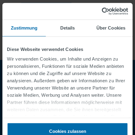
More Stories
Zustimmung
Details
Über Cookies
Diese Webseite verwendet Cookies
Wir verwenden Cookies, um Inhalte und Anzeigen zu
personalisieren, Funktionen für soziale Medien anbieten
zu können und die Zugriffe auf unsere Website zu
analysieren. Außerdem geben wir Informationen zu Ihrer
Verwendung unserer Website an unsere Partner für
soziale Medien, Werbung und Analysen weiter. Unsere
Partner führen diese Informationen möglicherweise mit
weiteren Daten zusammen, die Sie ihnen bereitgestellt
haben oder die sie im Rahmen Ihrer Nutzung der Dienste
Footer
AGB
gesammelt haben.
Impressum
Cookies zulassen