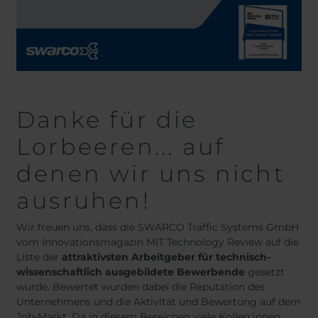
Belgium
Bulgaria
Chile
Czech Republic
Finland
France
Germany
Greece
Iceland
Italy
Jamaica
Latvia
Danke für die
Moldavia
Netherlands
Lorbeeren... auf
Norway
Romania
Slovenia
Spain
denen wir uns nicht
Switzerland
Turkey
ausruhen!
Kosovo
Ukraine
Wir freuen uns, dass die SWARCO Traffic Systems GmbH
United States of
Other Europe
vom Innovationsmagazin MIT Technology Review auf die
America
Liste der
attraktivsten Arbeitgeber für technisch-
Rest of the
wissenschaftlich ausgebildete Bewerbende
gesetzt
world
wurde. Bewertet wurden dabei die Reputation des
Unternehmens und die Aktivität und Bewertung auf dem
Job-Markt. Da in diesem Bereichen viele Kolleg:innen