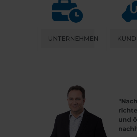
UNTERNEHMEN
KUND
"Nach
richt
und ö
nachh