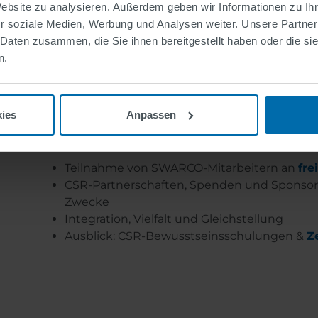
Umstellung auf Ökostrom für alle SWARCO 
Website zu analysieren. Außerdem geben wir Informationen zu I
Eigenproduktion)
r soziale Medien, Werbung und Analysen weiter. Unsere Partner
Förderung von
emissionsfreien Fahrzeuge
 Daten zusammen, die Sie ihnen bereitgestellt haben oder die s
Nutzung von Abwärme und anderen alternat
n.
ies
Anpassen
enheit
Teilnahme von SWARCO-Mitarbeitern an
fre
CSR-Partnerschaften, Spenden und Sponsori
Zwecke
Integration, Vielfalt und Gleichstellung
Ausblick: CSR-Bewusstseinsschulungen &
Z