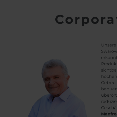
Corpora
Unsere
Swarovs
erkannt
Produk
sichtba
hochene
Getreu 
bequem
überört
reduzie
Geschäf
Manfre