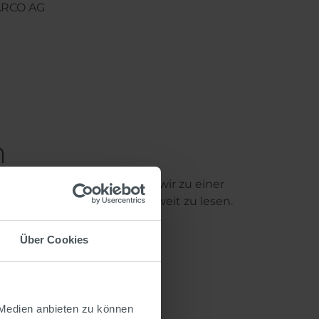
WARCO AG
n
tdesign. Erfahren Sie, wie wir zu einer
n SWARCO Unternehmen weltweit zu lesen.
Über Cookies
missionen
und
des
 Medien anbieten zu können