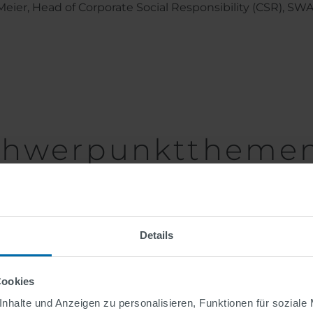
Meier, Head of Corporate Social Responsibility (CSR), S
chwerpunkttheme
onen, Mitarbeiterzufriedenheit und Ökologisches Produk
f die folgenden Beispiele, um Geschichten aus unsere
ionen
Details
Cookies
Dekarbonisierung:
Reduzierung der CO2-E
Energieverbrauchs
nhalte und Anzeigen zu personalisieren, Funktionen für soziale