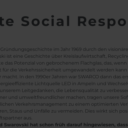
te Social Respon
 Gründungsgeschichte im Jahr 1969 durch den visionä
ki ist eine Geschichte über Kreislaufwirtschaft, Recycl
e das Potenzial von gebrochenem Flachglas, das, wenn e
t für die Verkehrssicherheit umgewandelt werden kan
r macht. In den 1990er Jahren war SWARCO dann das er
rgieeffiziente Lichtquelle LED in Ampeln und Wechsel
unserem Leitgedanken, die Lebensqualität zu verbessern,
er und umweltfreundlicher machen, tragen unsere Sof
lichen Verkehrsmanagement zu einem optimierten Verke
ren, Staus und Unfälle zu vermeiden. Dies wirkt sich pos
tspartner aus.
d Swarovski hat schon früh darauf hingewiesen, dass