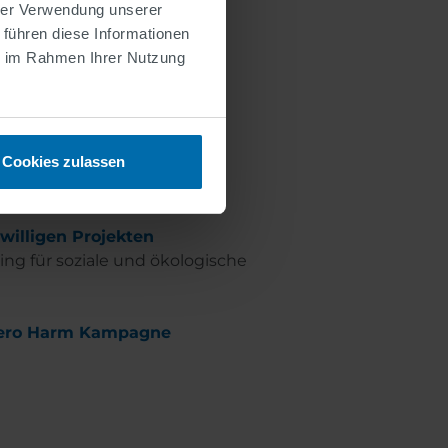
Unternehmen (Anbieter /
hrer Verwendung unserer
 führen diese Informationen
n im Fuhrpark
ie im Rahmen Ihrer Nutzung
iven Energiequellen
Cookies zulassen
iwilligen Projekten
ng für soziale und ökologische
ero Harm Kampagne