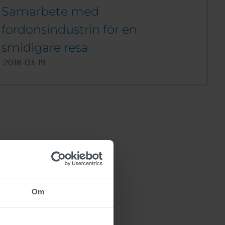
Samarbete med
fordonsindustrin för en
smidigare resa
2018-03-19
Om