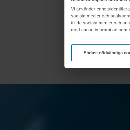
201
Vi använder enhetsidentifierar
sociala medier och analysera 
till de sociala medier och a
med annan information som du 
Paginering
Endast nödvändiga co