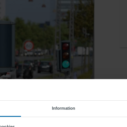
s Story
Information
fikstyrning och signalreglering
cookies