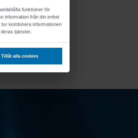
andahålla funktioner för
n information från din enhet
 tur kombinera informationen
deras tjänster.
Tillåt alla cookies
e sida