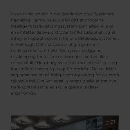
Belgium
Bulgaria
Svensk
Dansk
Chile
Czech Republic
Român
Hva var det egentlig det dreide seg om? Tysklands
Finland
France
Nederl
havnebys Hamburg skulle bli gitt et moderne,
Suomi
Germany
Greece
intelligent trafikkstyringssystem som alltid ville gi
Magyar
en omfattende oversikt over trafiksituasjonen og et
Iceland
Italy
Čeština
integrert operativsystem for alle tilkoblede systemer.
Español
Jamaica
Latvia
Enkelt sagt: Det må være mulig å gripe inn i
Moldavia
Netherlands
trafikken når som helst, for å påvirke dagens
utvikling og for å sikre maksimal sikkerhet. Ikke
Norway
Romania
minst skulle Hamburg-systemet fortsette å styre og
Slovenia
Spain
kontrollere Hamburg trygt i fremtiden. Dette dreier
Switzerland
Turkey
seg også om en pålitelig strømforsyning for å unngå
tekniske feil. Det var også kundens ønske at det nye
Kosovo
Ukraine
trafikkontrollsenteret skulle gjøre alle deler
ergonomisk.
United States of
Other Europe
America
Rest of the
world