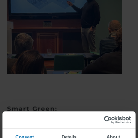
Smart Green:
Teknologi som skaper
fremtidens trafikkstyring
SWARCOs Smart Green-portefølje omfatter avanserte
Consent
Details
About