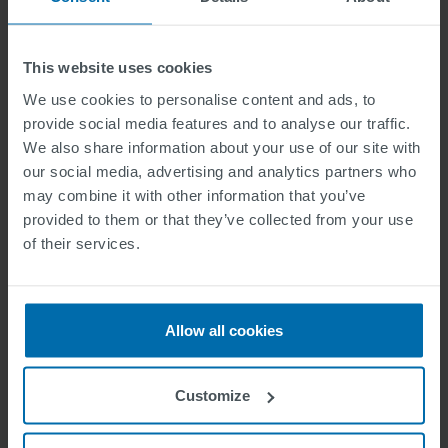
løsninger for mer
presis trafikkstyring som
optimaliserer trafikkflyt. Effekten er kortere reisetid,
lavere forbruk og reduserte utslipp
. Med Smart AI og
This website uses cookies
intelligente datasystemer kan veimyndigheter få bedre
innsikt i trafikksituasjoner og enkelt
gjøre beslutninger
We use cookies to personalise content and ads, to
basert på sanntidsdata
. Dette bidrar til ytterligere
provide social media features and to analyse our traffic.
reduserte utslipp, mer effektiv trafikkflyt og økt sikkerhet
We also share information about your use of our site with
for både bilister og myke trafikanter.
our social media, advertising and analytics partners who
Skjerpede myndighetskrav til IT-sikkerhet var også satt
may combine it with other information that you’ve
på agendaen og temaet skapte engasjerte diskusjoner
provided to them or that they’ve collected from your use
blant deltakerne.
Økt digitalisering i trafikkstyring gjør
of their services.
cybersikkerhet stadig viktigere
, og flere tilkoblede
systemer krever tiltak som samsvarer med NIS2
direktivet. SWARCO utvikler og leverer løsninger som
oppfyller de strengeste sikkerhetskravene og samsvarer
Allow all cookies
med dette.
Customize