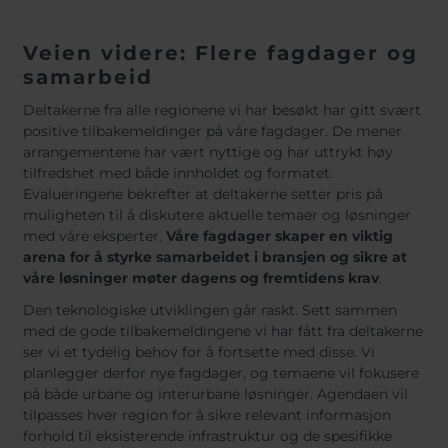
Veien videre:
Flere fagdager og
samarbeid
Deltakerne fra alle regionene vi har besøkt har gitt svært
positive tilbakemeldinger på våre fagdager. De mener
arrangementene har vært nyttige og har uttrykt høy
tilfredshet med både innholdet og formatet.
Evalueringene bekrefter at deltakerne setter pris på
muligheten til å diskutere aktuelle temaer og løsninger
med våre eksperter.
Våre fagdager skaper en viktig
arena for å styrke samarbeidet i bransjen og sikre at
våre løsninger møter dagens og fremtidens krav
.
Den teknologiske utviklingen går raskt. Sett sammen
med de gode tilbakemeldingene vi har fått fra deltakerne
ser vi et tydelig behov for å fortsette med disse. Vi
planlegger derfor nye fagdager, og temaene vil fokusere
på både urbane og interurbane løsninger. Agendaen vil
tilpasses hver region for å sikre relevant informasjon
forhold til eksisterende infrastruktur og de spesifikke