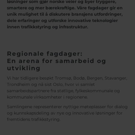
Belgium
Bulgaria
løsninger som gjør norske veier og byer tryggere,
smartere og mer bærekraftige. Våre fagdager gir en
Chile
Czech Republic
unik mulighet til å diskutere bransjens utfordringer,
Finland
France
dele erfaringer og utforske innovative teknologier
Germany
Greece
innen trafikkstyring og infrastruktur.
Iceland
Italy
Jamaica
Latvia
Moldavia
Netherlands
Regionale fagdager:
Norway
Romania
En arena for samarbeid og
utvikling
Slovenia
Spain
Switzerland
Turkey
Vi har tidligere besøkt Tromsø, Bodø, Bergen, Stavanger,
Trondheim og nå sist Oslo, hvor vi samlet
Kosovo
Ukraine
samarbeidspartnere fra statlige, fylkeskommunale og
kommunale virksomheter i regionene.
United States of
Other Europe
America
Samlingene representerer nyttige møteplasser for dialog
Rest of the
og kunnskapsdeling av nye og innovative løsninger for
world
fremtidens trafikkstyring.