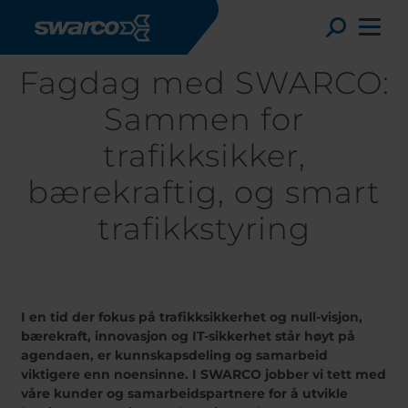
Skip to main content
Toggle
Fagdag med SWARCO:
Sammen for
trafikksikker,
bærekraftig, og smart
trafikkstyring
I en tid der fokus på trafikksikkerhet og null-visjon,
Choose your country:
Choose 
bærekraft, innovasjon og IT-sikkerhet står høyt på
agendaen, er kunnskapsdeling og samarbeid
Africa
Albania
viktigere enn noensinne. I SWARCO jobber vi tett med
Austria
Armenia
våre kunder og samarbeidspartnere for å utvikle