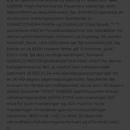
å gi en økonomisk ansvarlig løsning til Texas DOT spec
Belgium
Bulgaria
Svensk
SS8999 "High Performance Pavement Markings with
Dansk
Chile
Czech Republic
Român
Retroreflective Requirements", har SWARCO opprettet et
Finland
France
Magyar
strukturert merkingssystem bestående av
Čeština
SWARCOTHERM Profile og DURALUX Glass Beads ™. "I
Germany
Greece
samarbeid med en hovedkundepartner ble testdekket for
Iceland
Italy
denne systemløsningen installert på Highway 59 utenfor
Jamaica
Latvia
Marshall, Texas, USA (470 miles sør for Interstate 20), og
består av ca 6000 lineære føtter på" 6 tommer, gule ,
Moldavia
Netherlands
Dot'n Line "på den nordlige kantlinjen", forklarer
Norway
Romania
SWARCO REFLEX produktsjef Erik Maki. AADT for denne
Slovenia
Spain
beliggenheten er 861, et relativt lavt trafikkområde
(estimert 25 830 til 34 440 kjøretøygjennomganger for
Switzerland
Turkey
en 30-40-dagers observasjonsperiode). Testdekket ble
Kosovo
Ukraine
evaluert for første retrorefleksivitet, så vel som 30-dagers
ytelse, hvoretter TXDOT SS8999-spesifikasjonen krever
United States of
Other Europe
reflekteringsverdier (ASTM E1710) som overstiger 250
America
mcd for gule markeringer og 400 mcd for hvite
Rest of the
markeringer. Innledende gjennomsnittsmålinger
world
resulterte i 829 mcd / m2 / lx, etter 30 døgn var
retrorefleksivitetslesningene fortsatt på 674 mcd / m2 /
lx.