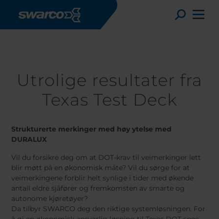
Skip to main content
Nyheter & Referanser
Utrolige resultater fra Texas Test Deck
Toggle
Utrolige resultater fra
Texas Test Deck
Strukturerte merkinger med høy ytelse med
DURALUX
Vil du forsikre deg om at DOT-krav til veimerkinger lett
blir møtt på en økonomisk måte? Vil du sørge for at
veimerkingene forblir helt synlige i tider med økende
Choose your country:
Choose 
antall eldre sjåfører og fremkomsten av smarte og
Africa
Albania
autonome kjøretøyer?
English
Austria
Armenia
Da tilbyr SWARCO deg den riktige systemløsningen. For
Deutsc