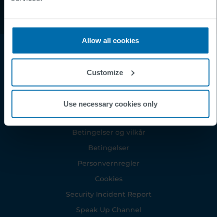
Allow all cookies
Customize
Use necessary cookies only
Footer
Betingelser og vilkår
Betingelser
Personvernregler
Cookies
Security Incident Report
Speak Up Channel