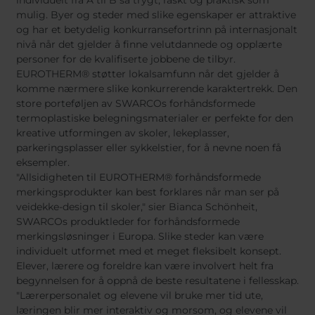
individuelt fra A til B så trygt, raskt og praktisk som
Belgium
Bulgaria
Svens
mulig. Byer og steder med slike egenskaper er attraktive
Dans
Chile
Czech Republ
Româ
og har et betydelig konkurransefortrinn på internasjonalt
Finland
France
Magya
nivå når det gjelder å finne velutdannede og opplærte
Češti
personer for de kvalifiserte jobbene de tilbyr.
Germany
Greece
EUROTHERM® støtter lokalsamfunn når det gjelder å
Iceland
Italy
komme nærmere slike konkurrerende karaktertrekk. Den
Jamaica
Latvia
store porteføljen av SWARCOs forhåndsformede
termoplastiske belegningsmaterialer er perfekte for den
Moldavia
Netherlands
kreative utformingen av skoler, lekeplasser,
Norway
Romania
parkeringsplasser eller sykkelstier, for å nevne noen få
Slovenia
Spain
eksempler.
"Allsidigheten til EUROTHERM® forhåndsformede
Switzerland
Turkey
merkingsprodukter kan best forklares når man ser på
Kosovo
Ukraine
veidekke-design til skoler," sier Bianca Schönheit,
SWARCOs produktleder for forhåndsformede
United States of
Other Europe
merkingsløsninger i Europa. Slike steder kan være
America
individuelt utformet med et meget fleksibelt konsept.
Rest of the
Elever, lærere og foreldre kan være involvert helt fra
world
begynnelsen for å oppnå de beste resultatene i fellesskap.
"Lærerpersonalet og elevene vil bruke mer tid ute,
læringen blir mer interaktiv og morsom, og elevene vil