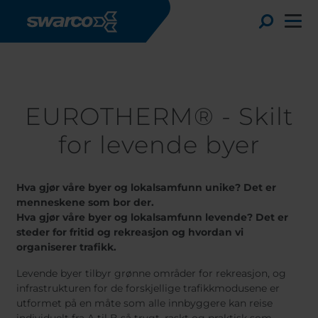
Skip to main content
Nyheter & Referanser
EUROTHERM® - Skilt for levende byer
Toggl
EUROTHERM® - Skilt
for levende byer
Hva gjør våre byer og lokalsamfunn unike? Det er
menneskene som bor der.
Hva gjør våre byer og lokalsamfunn levende? Det er
steder for fritid og rekreasjon og hvordan vi
organiserer trafikk.
Choose your country:
Choos
Levende byer tilbyr grønne områder for rekreasjon, og
Africa
Albania
infrastrukturen for de forskjellige trafikkmodusene er
Engli
Austria
Armenia
utformet på en måte som alle innbyggere kan reise
Deuts