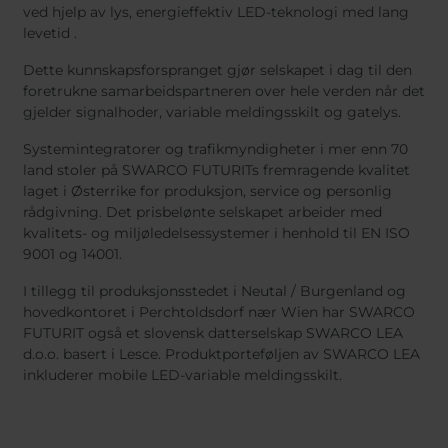
ved hjelp av lys, energieffektiv LED-teknologi med lang
levetid .
Dette kunnskapsforspranget gjør selskapet i dag til den
foretrukne samarbeidspartneren over hele verden når det
gjelder signalhoder, variable meldingsskilt og gatelys.
Systemintegratorer og trafikmyndigheter i mer enn 70
land stoler på SWARCO FUTURITs fremragende kvalitet
laget i Østerrike for produksjon, service og personlig
rådgivning. Det prisbelønte selskapet arbeider med
kvalitets- og miljøledelsessystemer i henhold til EN ISO
9001 og 14001.
I tillegg til produksjonsstedet i Neutal / Burgenland og
hovedkontoret i Perchtoldsdorf nær Wien har SWARCO
FUTURIT også et slovensk datterselskap SWARCO LEA
d.o.o. basert i Lesce. Produktporteføljen av SWARCO LEA
inkluderer mobile LED-variable meldingsskilt.