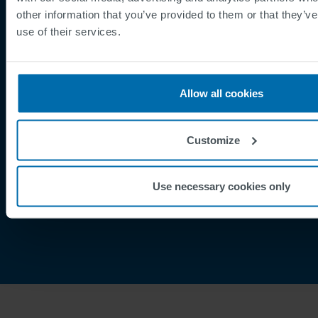
other information that you’ve provided to them or that they’v
Footer
Betingelser og vilkår
use of their services.
Betingelser
Personvernregler
Cookies
Allow all cookies
Security Incident Report
Speak Up Channel
Customize
Kontakt
Order Tracking
Use necessary cookies only