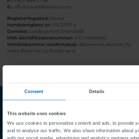
F.:
+ 43-1-894 21 48
E.:
office.futurit@swarco.com
Registreringssted:
Neutal
Handelsregister nr.:
FN 32157 s
Domstol:
Landesgericht Eisenstadt
MVA identifikasjonsnummer:
ATU 14699806
Handelskammer medlemskap:
Økonomisk kammer for
nedre Østerrike og Burgenland
Consent
Details
This website uses cookies
We use cookies to personalise content and ads, to provide s
and to analyse our traffic. We also share information about yo
with our social media, advertising and analytics partners wh