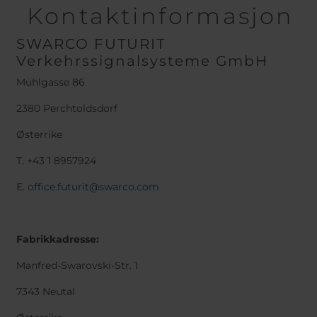
Kontaktinformasjon
SWARCO FUTURIT
Verkehrssignalsysteme GmbH
Mühlgasse 86
2380 Perchtoldsdorf
Østerrike
T. +43 1 8957924
E.
office.futurit@swarco.com
Fabrikkadresse:
Manfred-Swarovski-Str. 1
7343 Neutal