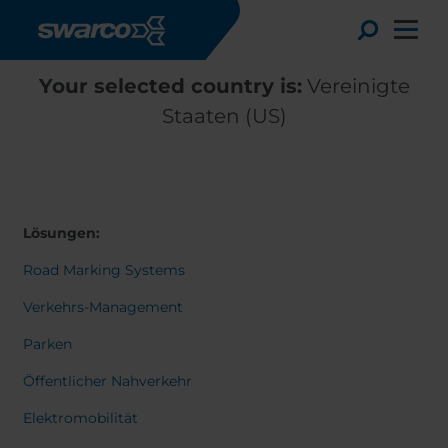
Direkt zum Inhalt
Toggle
Your selected country is:
Vereinigte
Staaten (US)
Lösungen:
Road Marking Systems
Verkehrs-Management
Parken
Choose your country:
Choose 
Öffentlicher Nahverkehr
Africa
Albania
English
Elektromobilität
Austria
Armenia
Svensk