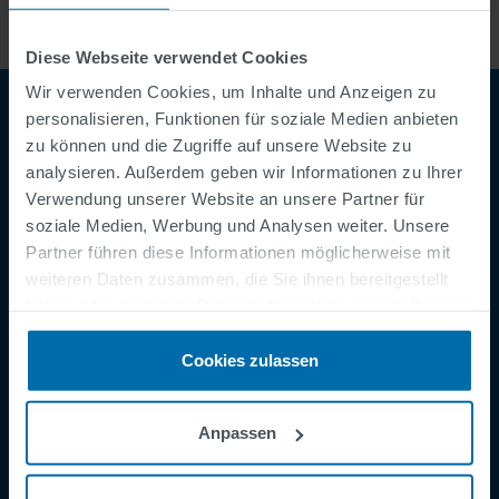
Diese Webseite verwendet Cookies
Wir verwenden Cookies, um Inhalte und Anzeigen zu
personalisieren, Funktionen für soziale Medien anbieten
zu können und die Zugriffe auf unsere Website zu
analysieren. Außerdem geben wir Informationen zu Ihrer
Verwendung unserer Website an unsere Partner für
soziale Medien, Werbung und Analysen weiter. Unsere
Partner führen diese Informationen möglicherweise mit
weiteren Daten zusammen, die Sie ihnen bereitgestellt
Footer
AGB
haben oder die sie im Rahmen Ihrer Nutzung der Dienste
Impressum
gesammelt haben.
Cookies zulassen
Datenschutzerklärung
Cookies
Anpassen
Sicherheitsmeldung
Speak Up Channel