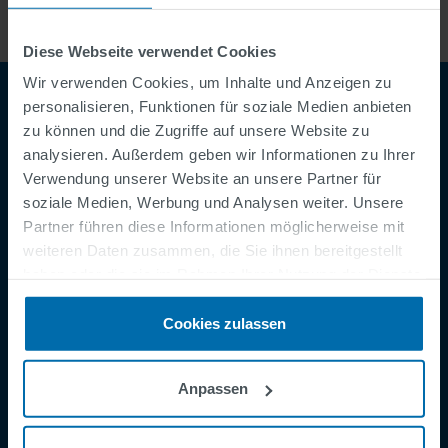
Diese Webseite verwendet Cookies
Wir verwenden Cookies, um Inhalte und Anzeigen zu
personalisieren, Funktionen für soziale Medien anbieten
zu können und die Zugriffe auf unsere Website zu
analysieren. Außerdem geben wir Informationen zu Ihrer
Verwendung unserer Website an unsere Partner für
soziale Medien, Werbung und Analysen weiter. Unsere
Partner führen diese Informationen möglicherweise mit
weiteren Daten zusammen, die Sie ihnen bereitgestellt
Footer
AGB
haben oder die sie im Rahmen Ihrer Nutzung der Dienste
Impressum
gesammelt haben.
Cookies zulassen
Datenschutzerklärung
Cookies
Anpassen
Sicherheitsmeldung
Speak Up Channel