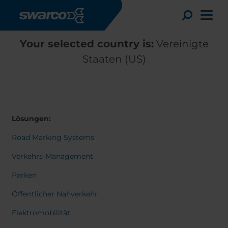
Direkt zum Inhalt
Toggle
Your selected country is:
Vereinigte
Staaten (US)
Lösungen:
Road Marking Systems
Verkehrs-Management
Parken
Choose your country:
Choose 
Öffentlicher Nahverkehr
Africa
Albania
English
Elektromobilität
Austria
Armenia
Svensk