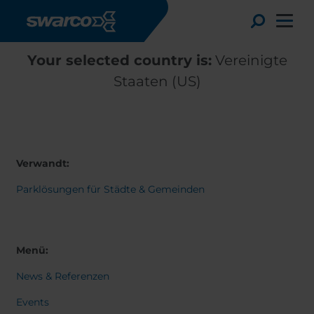
Direkt zum Inhalt
Toggle
Your selected country is:
Vereinigte
Staaten (US)
Verwandt:
Parklösungen für Städte & Gemeinden
Menü:
Choose your country:
Choose 
Africa
Albania
News & Referenzen
English
Austria
Armenia
Events
Svensk