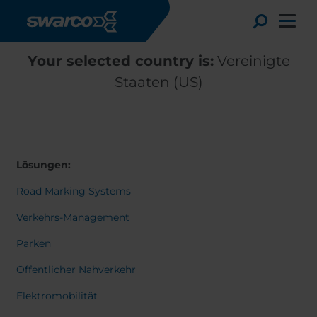
Direkt zum Inhalt
Toggle
Your selected country is:
Vereinigte
Staaten (US)
Lösungen:
Road Marking Systems
Verkehrs-Management
Parken
Choose your country:
Choose 
Öffentlicher Nahverkehr
Africa
Albania
English
Elektromobilität
Austria
Armenia
Svensk