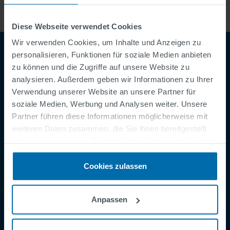
Diese Webseite verwendet Cookies
Wir verwenden Cookies, um Inhalte und Anzeigen zu
personalisieren, Funktionen für soziale Medien anbieten
zu können und die Zugriffe auf unsere Website zu
analysieren. Außerdem geben wir Informationen zu Ihrer
Verwendung unserer Website an unsere Partner für
soziale Medien, Werbung und Analysen weiter. Unsere
Partner führen diese Informationen möglicherweise mit
weiteren Daten zusammen, die Sie ihnen bereitgestellt
Footer
AGB
haben oder die sie im Rahmen Ihrer Nutzung der Dienste
Impressum
gesammelt haben.
Cookies zulassen
Datenschutzerklärung
Cookies
Anpassen
Sicherheitsmeldung
Speak Up Channel