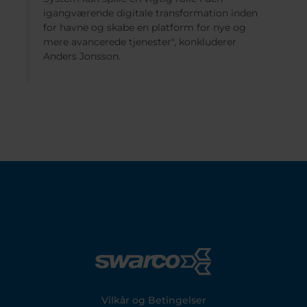
igangværende digitale transformation inden
for havne og skabe en platform for nye og
mere avancerede tjenester", konkluderer
Anders Jonsson.
Footer
Vilkår og Betingelser