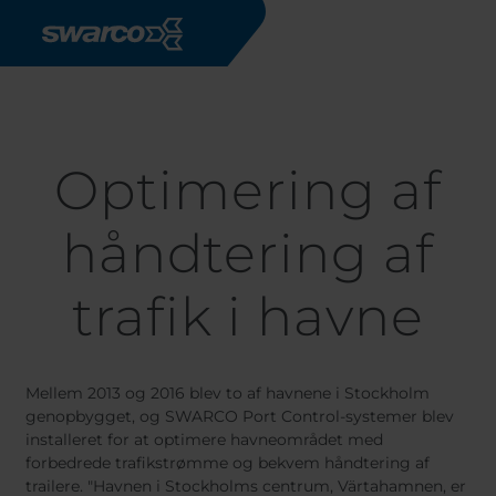
Gå til hovedindhold
Nyheder & Referencer
Optimering af håndtering af trafik i havne
Optimering af
håndtering af
trafik i havne
Mellem 2013 og 2016 blev to af havnene i Stockholm
genopbygget, og SWARCO Port Control-systemer blev
installeret for at optimere havneområdet med
forbedrede trafikstrømme og bekvem håndtering af
trailere. "Havnen i Stockholms centrum, Värtahamnen, er