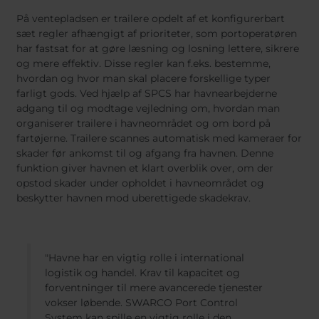
På ventepladsen er trailere opdelt af et konfigurerbart
sæt regler afhængigt af prioriteter, som portoperatøren
har fastsat for at gøre læsning og losning lettere, sikrere
og mere effektiv. Disse regler kan f.eks. bestemme,
hvordan og hvor man skal placere forskellige typer
farligt gods. Ved hjælp af SPCS har havnearbejderne
adgang til og modtage vejledning om, hvordan man
organiserer trailere i havneområdet og om bord på
fartøjerne. Trailere scannes automatisk med kameraer for
skader før ankomst til og afgang fra havnen. Denne
funktion giver havnen et klart overblik over, om der
opstod skader under opholdet i havneområdet og
beskytter havnen mod uberettigede skadekrav.
"Havne har en vigtig rolle i international
logistik og handel. Krav til kapacitet og
forventninger til mere avancerede tjenester
vokser løbende. SWARCO Port Control
System kan spille en vigtig rolle i den