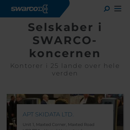
Gå til hovedindhold
Toggle
Selskaber i
SWARCO-
koncernen
Kontorer i 25 lande over hele
verden
Choose your country:
Choose 
APT SKIDATA LTD.
Africa
Albania
English
Austria
Armenia
Unit 1, Maxted Corner, Maxted Road
Deutsc