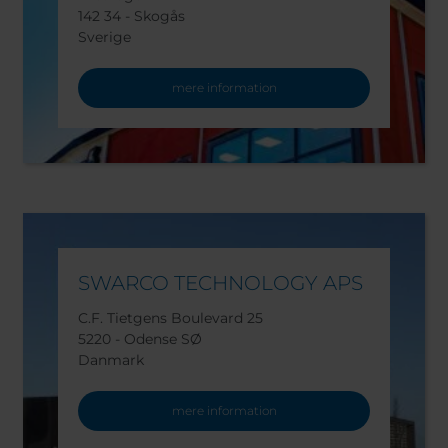
142 34 - Skogås
Sverige
mere information
SWARCO TECHNOLOGY APS
C.F. Tietgens Boulevard 25
5220 - Odense SØ
Danmark
mere information