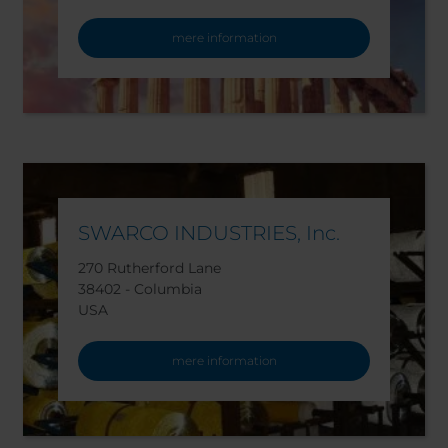
mere information
SWARCO INDUSTRIES, Inc.
270 Rutherford Lane
38402 - Columbia
USA
mere information