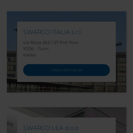
SWARCO ITALIA s.r.l.
via Nizza 262 / 57 first floor
10126 - Turin
Italien
mere information
SWARCO LEA d.o.o.