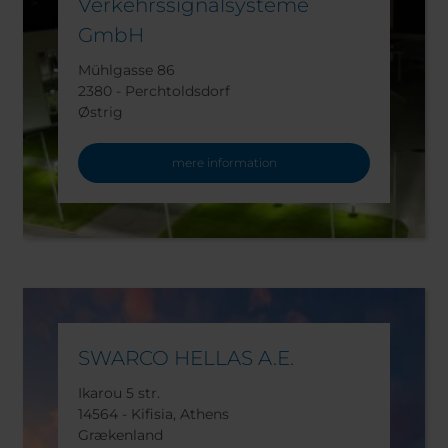
Verkehrssignalsysteme
GmbH
Mühlgasse 86
2380 - Perchtoldsdorf
Østrig
mere information
SWARCO HELLAS A.E.
Ikarou 5 str.
14564 - Kifisia, Athens
Grækenland