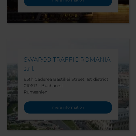
mere information
SWARCO TRAFFIC ROMANIA
s.r.l.
65th Caderea Bastiliei Street, 1st district
010613 - Bucharest
Rumænien
mere information