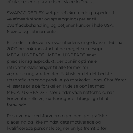
af glasperler og størrelser "Made in Texas".
SWARCO REFLEX sælger reflekterende glasperler til
vejafmærkninger og sprængningsperler til
overfladebehandling og betjener kunder i hele USA,
Mexico og Latinamerika.
En anden milepæl i virksomhedens unge liv var i februar
2000 produktionsstart af de meget succesrige
MEGALUX-BEADS . MEGALUX-BEADS er et
præcisionsglasprodukt, der opnår optimale
retroreflekslæsninger til alle former for
vejmarkeringsmaterialer. Faktisk er det det bedste
retroreflekterende produkt på markedet i dag. Chauffører
vil sætte pris på forskellen i ydelse opnået med
MEGALUX-BEADS - især under våde natforhold, når
konventionelle vejmarkeringer er tilbøjelige til at
forsvinde.
Positive markedsforventninger, den geografiske
placering og ikke mindst dets motiverede og
kvalificerede personale tegner en lys fremtid for