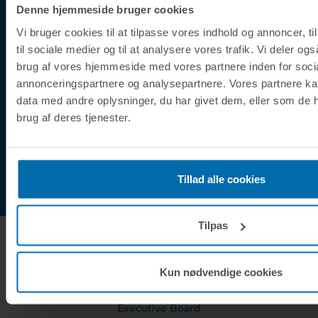
Supplier Registration
Denne hjemmeside bruger cookies
Cookies
Vi bruger cookies til at tilpasse vores indhold og annoncer, til
Security Incident Report
til sociale medier og til at analysere vores trafik. Vi deler o
brug af vores hjemmeside med vores partnere inden for soci
Speak Up Channel
annonceringspartnere og analysepartnere. Vores partnere k
Kontakt
data med andre oplysninger, du har givet dem, eller som de h
Order Tracking
brug af deres tjenester.
Tillad alle cookies
Tilpas
Kun nødvendige cookies
OM OS
Executive Board