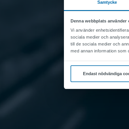
Samtycke
Denna webbplats använder 
Vi använder enhetsidentifierar
sociala medier och analysera 
till de sociala medier och a
med annan information som du 
Endast nödvändiga co