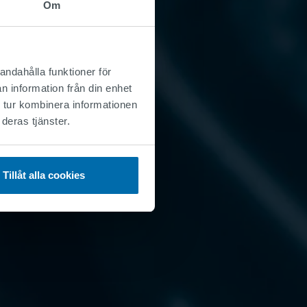
Om
andahålla funktioner för
n information från din enhet
 tur kombinera informationen
deras tjänster.
Tillåt alla cookies