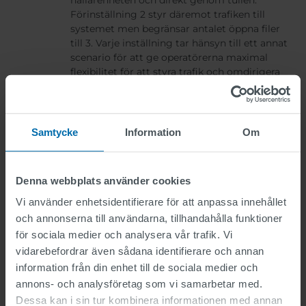
Förinställning 2 styr däremot trafiken till
systemet men begränsar antalet öppna filer
till 3. Varje inställning tar hänsyn till ett annat
scenario för att ge operatörerna maximal
flexibilitet för att styra trafik och omdirigera
om det behövs för smidig lasthantering.
Det här är det bästa exemplet på hur väg-
och sjöfartstrafiken kan styras och
Samtycke
Information
Om
kontrolleras med intelligent hårdvara och
mjukvara.
Denna webbplats använder cookies
Vi använder enhetsidentifierare för att anpassa innehållet
och annonserna till användarna, tillhandahålla funktioner
för sociala medier och analysera vår trafik. Vi
vidarebefordrar även sådana identifierare och annan
information från din enhet till de sociala medier och
annons- och analysföretag som vi samarbetar med.
Dessa kan i sin tur kombinera informationen med annan