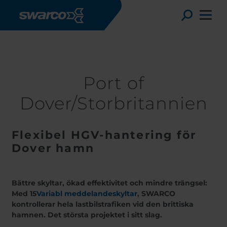
Hoppa till huvudinnehåll
Stories
Port of Dover/Storbritannien
Toggle
Port of
Dover/Storbritannien
Flexibel HGV-hantering för
Dover hamn
Bättre skyltar, ökad effektivitet och mindre trängsel:
Choose your country:
Choose 
Med 15
Variabl meddelandeskyltar
, SWARCO
Africa
Albania
kontrollerar hela lastbilstrafiken vid den brittiska
English
Austria
Armenia
hamnen. Det största projektet i sitt slag.
Deutsc