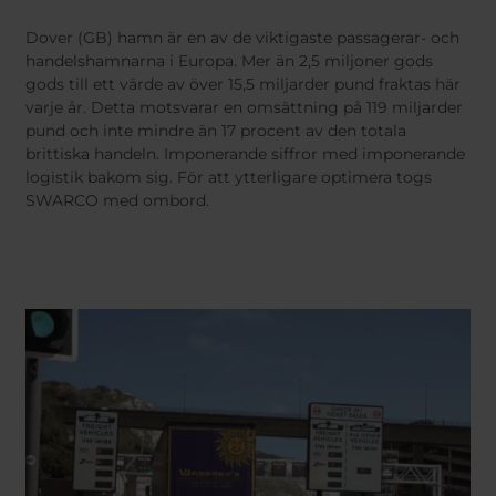
Belgium
Bulgaria
Dansk
Norweg
Chile
Czech Republic
Dover (GB) hamn är en av de viktigaste passagerar- och
Român
handelshamnarna i Europa. Mer än 2,5 miljoner gods
Finland
France
Nederl
gods till ett värde av över 15,5 miljarder pund fraktas här
Suomi
Germany
Greece
varje år. Detta motsvarar en omsättning på 119 miljarder
Magyar
Iceland
Italy
Čeština
pund och inte mindre än 17 procent av den totala
Español
brittiska handeln. Imponerande siffror med imponerande
Jamaica
Latvia
logistik bakom sig. För att ytterligare optimera togs
Moldavia
Netherlands
SWARCO med ombord.
Norway
Romania
Slovenia
Spain
Switzerland
Turkey
Kosovo
Ukraine
United States of
Other Europe
America
Rest of the
world