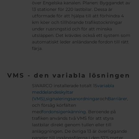
över Engelska kanalen. Planen: Byggandet av
13 stationer för 220 lastbilar. Dessa är
utformade för att hjälpa till att förhindra 4
km köer och tillhörande trafikstockningar
under rusningstid och för att minska
utsläppen. Det krävdes också ett system som
automatiskt leder anländande fordon till rätt
färja.
VMS - den variabla lösningen
SWARCO installerade totalt 15
variabla
meddelandeskyltar
(VMS)
,
signaleringsanordningar
och
Barriärer
,
och försåg körfälten
med
fordonsigenkänning
. Beroende på
trafiken används två VMS för att styra
lastbilar direkt genom tullen eller till
anläggningen. De övriga 13 är överliggande
paneler till ingångsfilerna i den 57,5 meter