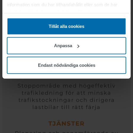
information som du har tillhandahållit eller som de har
samlat in när du har använt deras tjänster.
NYCKELFAKTA
Tillåt alla cookies
Anpassa
PROJEKTETS LÄNGD
2015-2016
Endast nödvändiga cookies
UTMANINGEN
Stoppområde med högeffektiv
trafikledning för att minska
trafikstockningar och dirigera
lastbilar till rätt färja
TJÄNSTER