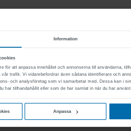
FÖRDELAR
Information
click for benefits
cookies
e för att anpassa innehållet och annonserna till användarna, tillh
vår trafik. Vi vidarebefordrar även sådana identifierare och anna
Teknisk informatio
nnons- och analysföretag som vi samarbetar med. Dessa kan i sin
har tillhandahållit eller som de har samlat in när du har använt 
okies
Anpassa
click for technical details