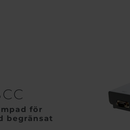
MOS SCC
SCC
ämpad för
d begränsat