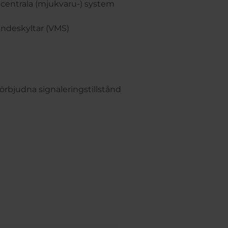
entrala (mjukvaru-) system
ndeskyltar (VMS)
rbjudna signaleringstillstånd