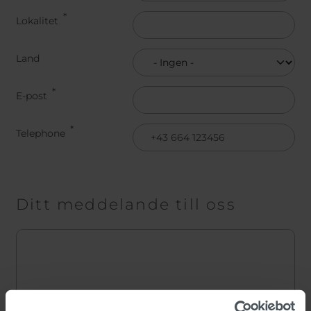
Lokalitet
Land
Land
E-post
Telephone
Ditt meddelande till oss
Message