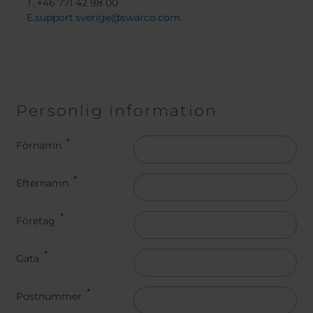
T. +46 771 42 98 00
E.
support.sverige@swarco.com
Personlig information
Namn
Förnamn
Efternamn
Företag
Gata
Postnummer