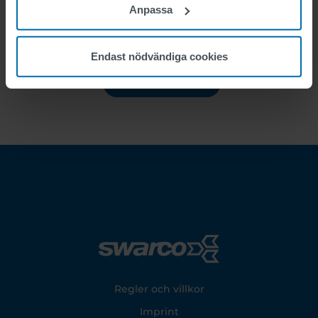
Anpassa
Endast nödvändiga cookies
Footer
Regler och villkor
Imprint