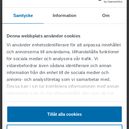
Samtycke
Information
Om
Denna webbplats använder cookies
Vi använder enhetsidentifierare för att anpassa innehållet
och annonserna till användarna, tillhandahålla funktioner
Attachment
för sociala medier och analysera vår trafik. Vi
vidarebefordrar även sådana identifierare och annan
information från din enhet till de sociala medier och
Enbart en fil.
annons- och analysföretag som vi samarbetar med.
Begränsning 2 MB.
Tillåtna filtyper: jpg jpeg png pdf.
Dessa kan i sin tur kombinera informationen med annan
information som du har tillhandahållit eller som de har
Jag har läst och accepterat sekretesspolicyen.
samlat in när du har använt deras tjänster.
Här hittar du vår integritetspolicy .
.
Tillåt alla cookies
Copy to self