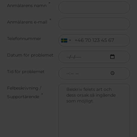
Belgium
Bulgaria
Anmälarens namn
Chile
Czech Republic
Finland
France
Anmälarens e-mail
Germany
Greece
Iceland
Italy
Telefonnummer
Jamaica
Latvia
Moldavia
Netherlands
Datum för problemet
Norway
Romania
Slovenia
Spain
Tid för problemet
Switzerland
Turkey
Kosovo
Ukraine
Felbeskrivning /
Supportärende
United States of
Other Europe
America
Rest of the
world