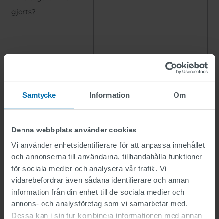
gjorts?
Samtycke
Information
Om
Denna webbplats använder cookies
Jag har läst och accepterat sekretesspolicyen.
Vi använder enhetsidentifierare för att anpassa innehållet
Här hittar du vår integritetspolicy.
.
och annonserna till användarna, tillhandahålla funktioner
för sociala medier och analysera vår trafik. Vi
vidarebefordrar även sådana identifierare och annan
information från din enhet till de sociala medier och
annons- och analysföretag som vi samarbetar med.
Dessa kan i sin tur kombinera informationen med annan