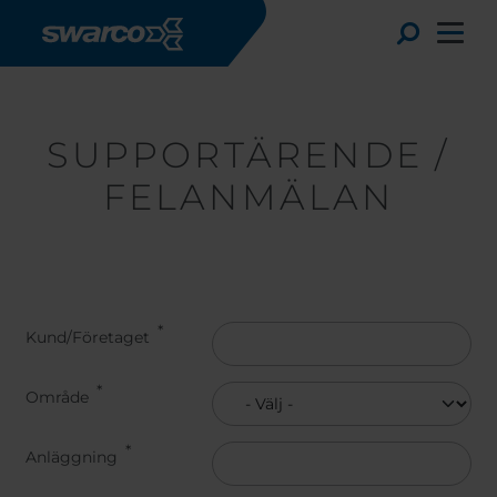
Hoppa till huvudinnehåll
Toggle
SUPPORTÄRENDE /
FELANMÄLAN
Kund/Företaget
Område
Choose your country:
Choose 
Africa
Albania
Anläggning
English
Austria
Armenia