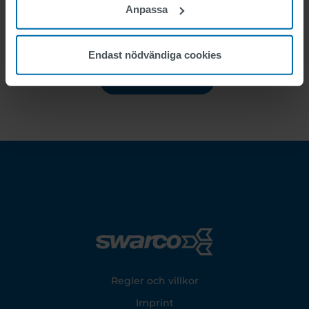
Anpassa
Endast nödvändiga cookies
Footer
Regler och villkor
Imprint