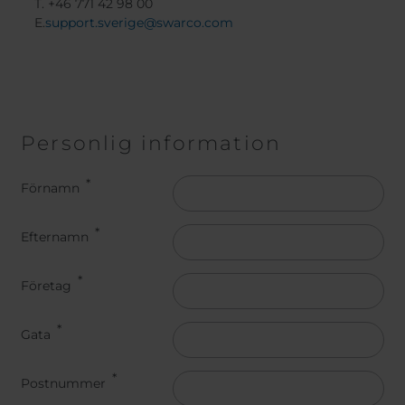
T. +46 771 42 98 00
E.
support.sverige@swarco.com
Personlig information
Namn
Förnamn
Efternamn
Företag
Gata
Postnummer