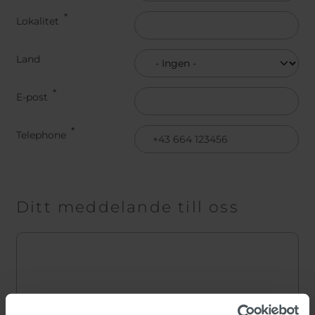
Lokalitet
Land
Land
E-post
Telephone
Ditt meddelande till oss
Message