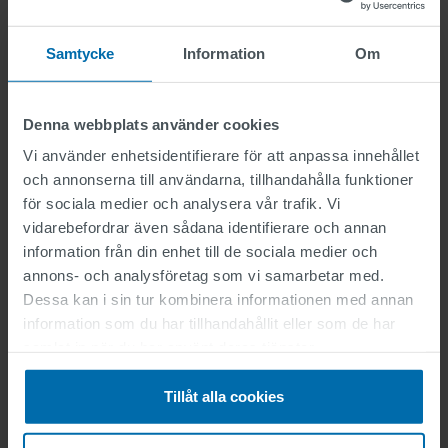
Samtycke
Information
Om
Denna webbplats använder cookies
Vi använder enhetsidentifierare för att anpassa innehållet
och annonserna till användarna, tillhandahålla funktioner
Attachment
för sociala medier och analysera vår trafik. Vi
vidarebefordrar även sådana identifierare och annan
information från din enhet till de sociala medier och
Enbart en fil.
annons- och analysföretag som vi samarbetar med.
Begränsning 2 MB.
Tillåtna filtyper: jpg jpeg png pdf.
Dessa kan i sin tur kombinera informationen med annan
information som du har tillhandahållit eller som de har
Jag har läst och accepterat sekretesspolicyen.
samlat in när du har använt deras tjänster.
Här hittar du vår integritetspolicy .
.
Tillåt alla cookies
Copy to self