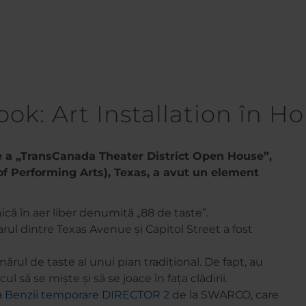
Look: Art Installation în Houston - un mare succes
ok: Art Installation în H
re a „TransCanada Theater District Open House”,
of Performing Arts), Texas, a avut un element
unică în aer liber denumită „88 de taste”.
ul dintre Texas Avenue și Capitol Street a fost
ărul de taste al unui pian tradițional. De fapt, au
l să se miște și să se joace în fața clădirii.
a
Benzii temporare DIRECTOR 2
de la SWARCO, care