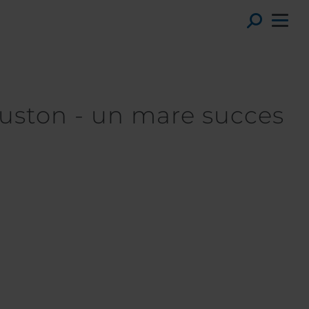
Toggl
ouston - un mare succes