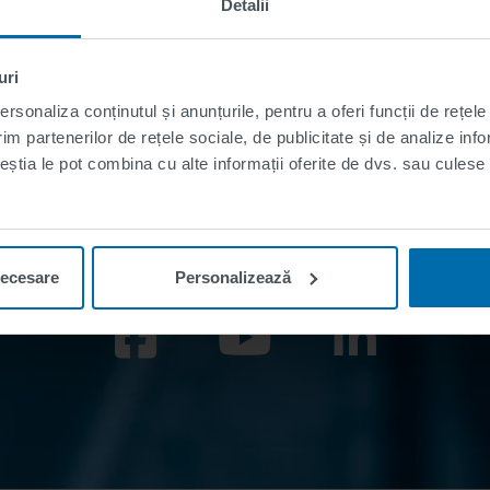
Detalii
uri
Want to know more?
rsonaliza conținutul și anunțurile, pentru a oferi funcții de rețele
im partenerilor de rețele sociale, de publicitate și de analize info
Contact Us
ceștia le pot combina cu alte informații oferite de dvs. sau culese î
necesare
Personalizează