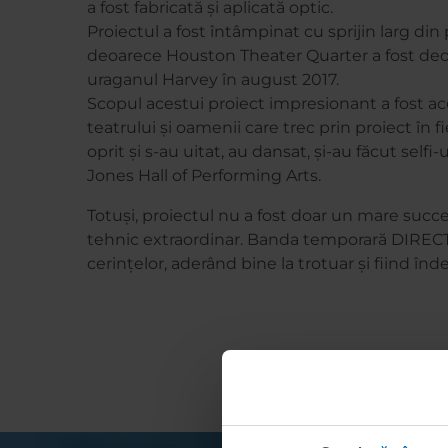
a fost fabricată și aplicată optic.
Proiectul a fost întâmpinat cu sprijin larg din p
deoarece Houston Theater Quarter a fost deos
uraganul Harvey în august 2017.
Scopul acestui proiect impresionant a fost a
teatrului și oamenii care trec prin proiect în f
oprit și s-au uitat, au dansat, și-au făcut self
Jones Hall of Performing Arts.
Totuși, proiectul nu a fost doar un mare succes
tehnic extraordinar. Banda temporară DIREC
cerințelor, aderând bine la trotuar și fiind înd