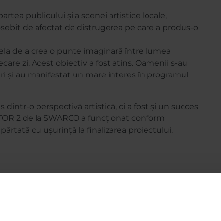
artea publicului și a scenei artistice locale,
ebit de afectat de distrugerea pe care a produs-o
cela de a crea o punte imaginară între lumea
iecare zi. Acest obiectiv a fost atins. Oamenii s-au
i-uri și au manifestat un mare interes în programul
 dintr-o perspectivă artistică, ci a fost și un succes
TOR 2 de la SWARCO a funcționat conform
epărtată cu ușurință la finalizarea proiectului.