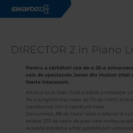
Mergi la conţinutul principal
Articole
DIRECTOR 2 în Piano 
DIRECTOR 2 în Piano Lo
Pentru a sărbători cea de-a 25-a aniversa
sala de spectacole Jones din Huston (Hall 
foarte interesant.
Artistul local Joan Todd a inițiat o instalație 
Pe o lungime mai mare de 70 de metri, trotuar
transformat într-o tastatură mare.
Denumirea „88 de taste” este o referire la num
existat 275 de taste de pian care invitau publicu
Această instalație a fost posibilă prin utilizare