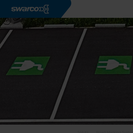
Mergi la conţinutul principal
Soluții
Road Marking Syst