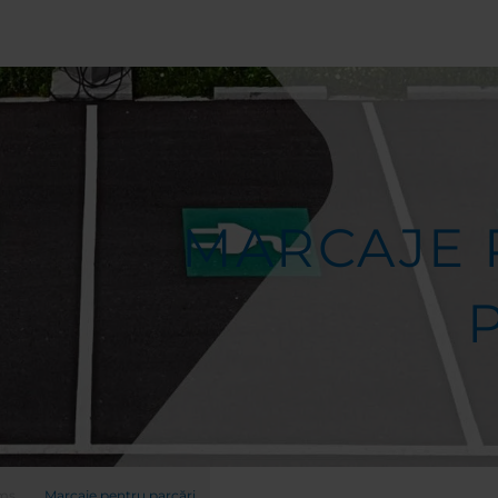
MARCAJE 
ems
Marcaje pentru parcări