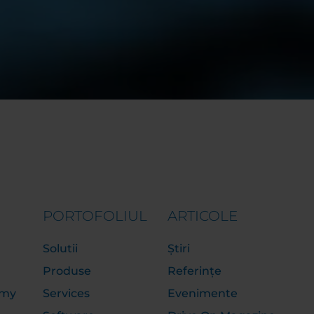
PORTOFOLIUL
ARTICOLE
Solutii
Știri
Produse
Referințe
emy
Services
Evenimente