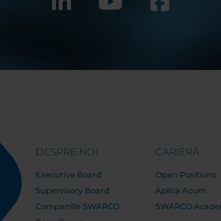
DESPRE NOI
CARIERĂ
Executive Board
Open Positions
Supervisory Board
Aplica Acum
Companiile SWARCO
SWARCO Acad