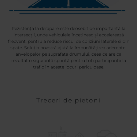
Rezistența la derapare este deosebit de importantă la
intersecții, unde vehiculele încetinesc și accelerează
frecvent, pentru a reduce riscul de coliziuni laterale și din
spate. Soluția noastră ajută la îmbunătățirea aderenței
anvelopelor pe suprafața drumului, ceea ce are ca
rezultat o siguranță sporită pentru toți participanții la
trafic în aceste locuri periculoase.
Treceri de pietoni