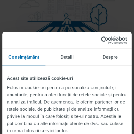
Consimțământ
Detalii
Despre
Trecerile de pietoni sunt zone în care siguranța pietonilor
și a altor utilizatori vulnerabili ai drumurilor este de o
mare importanță. Aplicarea suprafețelor antiderapante
pe aceste marcaje crește rezistența la derapaj, ceea ce
Acest site utilizează cookie-uri
ajută vehiculele să oprească la timp și permite pietonilor
Folosim cookie-uri pentru a personaliza conținutul și
să traverseze strada în siguranță.
anunțurile, pentru a oferi funcții de rețele sociale și pentru
a analiza traficul. De asemenea, le oferim partenerilor de
rețele sociale, de publicitate și de analize informații cu
Zone cu trafic lejer
privire la modul în care folosiți site-ul nostru. Aceștia le
pot combina cu alte informații oferite de dvs. sau culese
în urma folosirii serviciilor lor.