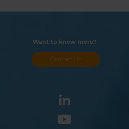
Belgium
Bulgaria
Chile
Czech Republic
Finland
France
Germany
Greece
Iceland
Italy
Jamaica
Latvia
Want to know more?
Moldavia
Netherlands
Norway
Romania
Contact Us
Slovenia
Spain
Switzerland
Turkey
Kosovo
Ukraine
United States of
Other Europe
America
Rest of the
world