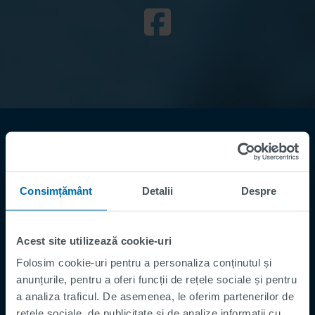
Consimțământ
Detalii
Despre
Acest site utilizează cookie-uri
Footer
Termeni și Condiții
Folosim cookie-uri pentru a personaliza conținutul și
Imprima
anunțurile, pentru a oferi funcții de rețele sociale și pentru
Politica de Confidențialitate
a analiza traficul. De asemenea, le oferim partenerilor de
rețele sociale, de publicitate și de analize informații cu