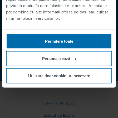
Supplier Registration
privire la modul în care folosiți site-ul nostru. Aceștia le
Cookies
pot combina cu alte informații oferite de dvs. sau culese
Security Incident Report
în urma folosirii serviciilor lor.
Speak Up Channel
Contact
Permitere toate
Order Tracking
Personalizează
Utilizare doar cookie-uri necesare
DESPRE NOI
Executive Board