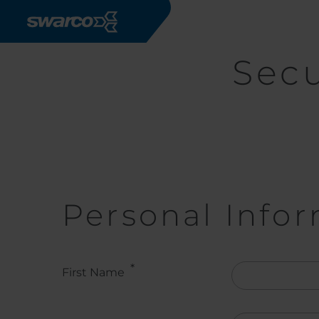
Mergi la conţinutul principal
Secu
Personal Info
First Name