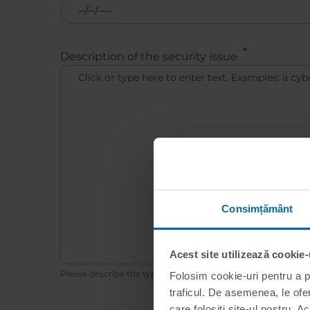
Description of the security issue
Consimțământ
Acest site utilizează cookie-
Please describe the type of security issue.
Folosim cookie-uri pentru a pe
traficul. De asemenea, le ofer
care folosiți site-ul nostru. A