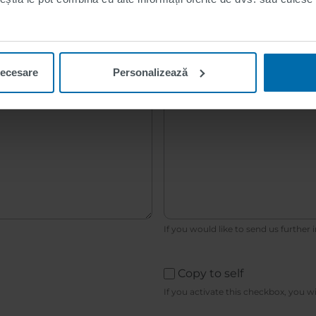
Additional information
necesare
Personalizează
If you would like to send us further 
Copy to self
If you activate this checkbox, you w