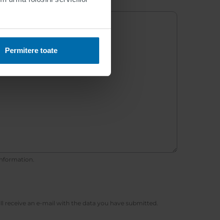
Permitere toate
information.
ill receive an e-mail with the data you have submitted.