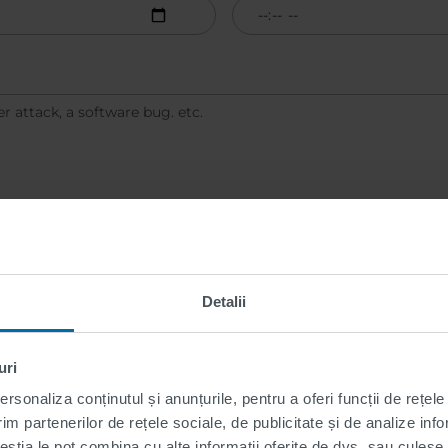
Detalii
uri
rsonaliza conținutul și anunțurile, pentru a oferi funcții de rețele
im partenerilor de rețele sociale, de publicitate și de analize info
ceștia le pot combina cu alte informații oferite de dvs. sau culese î