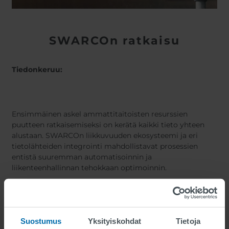
SWARCOn ratkaisu
Tiedonkeruu:
Ensimmäinen askel ammattitaitoisten resurssien
puutteen ratkaisemiseksi on kerätä kaikki tieto yhteen
alustaan. SWARCOn liikkuvuuden ekosysteemi ja eri
tietolähteiden integrointi mahdollistavat prosessien
entistä suuremman automatisoinnin ja
liikenteenhallinnan tehokkaan optimoinnin.
Tietojenkäsittely:
Suostumus
Yksityiskohdat
Tietoja