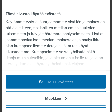
Tiedot tallennetaan ja käsitellään SWARCOn liikkumisen
Tämä sivusto käyttää evästeitä
hallintajärjestelmässä. Analysoimalla kerätty tieto
Käytämme evästeitä tarjoamamme sisällön ja mainosten
saadaan kuva kaupunkisi liikennevalojen nykyisestä
räätälöimiseen, sosiaalisen median ominaisuuksien
suorituskyvystä. Automaattinen ja perusteellinen
tukemiseen ja kävijämäärämme analysoimiseen. Lisäksi
analyysi osoittaa nopeasti ja tarkasti ongelma-alueet.
Tämä ratkaisu muuttaa tyypillisen raporttikeskeisen
jaamme sosiaalisen median, mainosalan ja analytiikka-
toiminnan automaattiseksi liikennevalojen suorituskyvyn
alan kumppaneillemme tietoja siitä, miten käytät
ja laadun seurannaksi ja ilmoittamalla liikenevalojen
sivustoamme. Kumppanimme voivat yhdistää näitä
huolto- ja ylläpitotoimijalle, kun toimenpiteitä tarvitaan.
tietoja muihin tietoihin, joita olet antanut heille tai joita on
kerätty, kun olet käyttänyt heidän palvelujaan.
Kustannussäästöt ja suunnittelu:
Salli kaikki evästeet
Muokkaa
Kun järjestelmä on automatisoitu, hyödyt
kustannussäästöistä ja pystyt toteuttamaan tehokkaasti
ja nopeasti liikenteen sujuvuutta ja turvallisuutta lisääviä