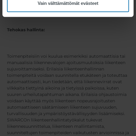
Vain välttämättömät evästeet
toimenpiteitä.
Tehokas hallinta:
Toimenpiteisiin voi kuulua esimerkiksi automaattisia tai
manuaalisia liikennevalojen ajoitusmuutoksia liikenteen
sujuvoittamiseksi. Erilaisia liikenteenhallinnan
toimenpiteitä voidaan suunnitella etukäteen ja toteuttaa
automaattisesti, kun tiedetään, että liikennevirrat ovat
vilkkaita tiettyinä aikoina ja tietyissä paikoissa, kuten
suuren urheilutapahtuman aikana. Erilaisia ohjaustoimia
voidaan käyttää myös liikenteen nopeusrajoitusten
automaattiseen säätämiseen liikenteen sujuvuuden,
turvallisuuden ja ympäristöystävällisyyden lisäämiseksi.
SWARCOn liikenteenhallintatyökalut tukevat
liikennesuunnittelua, liikenteen mallintamista,
suunniteltujen toimenpiteiden vaikutusten arvioinnissa ja