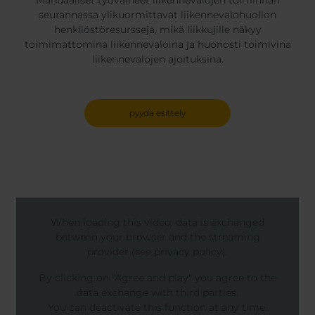
Manuaaliset työvaiheet liikennevalojen toiminnan
seurannassa ylikuormittavat liikennevalohuollon
henkilöstöresursseja, mikä liikkujille näkyy
toimimattomina liikennevaloina ja huonosti toimivina
liikennevalojen ajoituksina.
pyydä esittely
When loading this video, data is exchanged
between your browser and the streaming
provider (see privacy policy).
By clicking on "Agree and play" you agree to the
data exchange with third parties.
You can deactivate this function at any time.