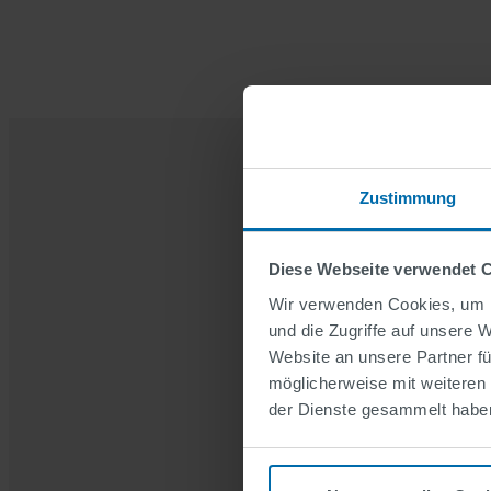
SERVICES
Zustimmung
Zusatzleist
Diese Webseite verwendet 
Beratung, Planung, Install
Wir verwenden Cookies, um I
Wartung.
und die Zugriffe auf unsere 
Website an unsere Partner fü
möglicherweise mit weiteren
der Dienste gesammelt habe
Wir bieten Ihnen ein breit
Dienstleistungen, um Sie be
unterstützen. Verlassen Sie 