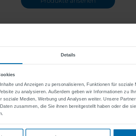
Produkte ansehen
Details
ungen
Cookies
ation, Service und
nhalte und Anzeigen zu personalisieren, Funktionen für soziale
Website zu analysieren. Außerdem geben wir Informationen zu I
r soziale Medien, Werbung und Analysen weiter. Unsere Partner
 Daten zusammen, die Sie ihnen bereitgestellt haben oder die s
n.
es Spektrum an
i Ihren Projekten zu
sich auf uns für ein ganzes