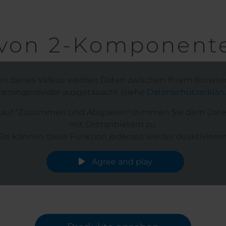
n von 2-Komponent
n dieses Videos werden Daten zwischen Ihrem Brows
eamingprovider ausgetauscht (siehe
Datenschutzerklär
k auf "Zustimmen und Abspielen" stimmen Sie dem Dat
mit Drittanbietern zu.
Sie können diese Funktion jederzeit wieder deaktivieren
Agree and play