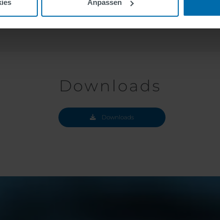
 davon und wir
ies
Anpassen
 und Wartung.
Downloads
Downloads