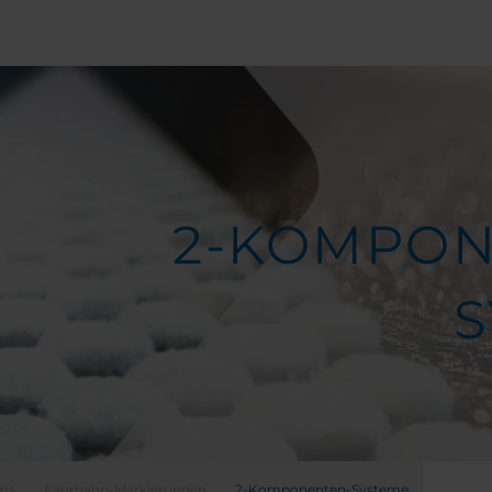
2-KOMPON
S
ems
Fahrbahn-Markierungen
2-Komponenten-Systeme