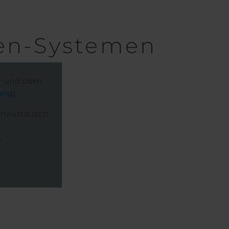
en-Systemen
er und dem
ung
).
enaustausch
.