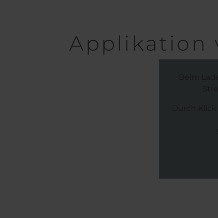
Applikatio
Beim Lade
Str
Durch Klic